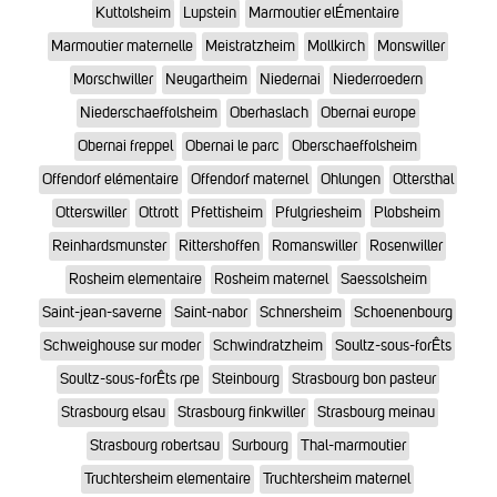
Kuttolsheim
Lupstein
Marmoutier elÉmentaire
Marmoutier maternelle
Meistratzheim
Mollkirch
Monswiller
Morschwiller
Neugartheim
Niedernai
Niederroedern
Niederschaeffolsheim
Oberhaslach
Obernai europe
Obernai freppel
Obernai le parc
Oberschaeffolsheim
Offendorf elémentaire
Offendorf maternel
Ohlungen
Ottersthal
Otterswiller
Ottrott
Pfettisheim
Pfulgriesheim
Plobsheim
Reinhardsmunster
Rittershoffen
Romanswiller
Rosenwiller
Rosheim elementaire
Rosheim maternel
Saessolsheim
Saint-jean-saverne
Saint-nabor
Schnersheim
Schoenenbourg
Schweighouse sur moder
Schwindratzheim
Soultz-sous-forÊts
Soultz-sous-forÊts rpe
Steinbourg
Strasbourg bon pasteur
Strasbourg elsau
Strasbourg finkwiller
Strasbourg meinau
Strasbourg robertsau
Surbourg
Thal-marmoutier
Truchtersheim elementaire
Truchtersheim maternel