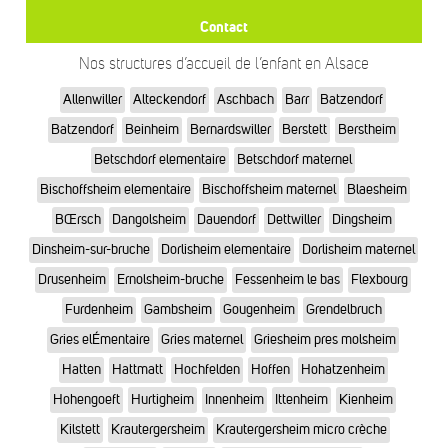
Contact
Nos structures d’accueil de l’enfant en Alsace
Allenwiller
Alteckendorf
Aschbach
Barr
Batzendorf
Batzendorf
Beinheim
Bernardswiller
Berstett
Berstheim
Betschdorf elementaire
Betschdorf maternel
Bischoffsheim elementaire
Bischoffsheim maternel
Blaesheim
BŒrsch
Dangolsheim
Dauendorf
Dettwiller
Dingsheim
Dinsheim-sur-bruche
Dorlisheim elementaire
Dorlisheim maternel
Drusenheim
Ernolsheim-bruche
Fessenheim le bas
Flexbourg
Furdenheim
Gambsheim
Gougenheim
Grendelbruch
Gries elÉmentaire
Gries maternel
Griesheim pres molsheim
Hatten
Hattmatt
Hochfelden
Hoffen
Hohatzenheim
Hohengoeft
Hurtigheim
Innenheim
Ittenheim
Kienheim
Kilstett
Krautergersheim
Krautergersheim micro crèche