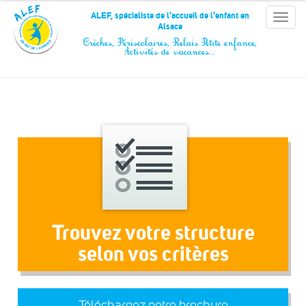
Panneau de gestion des cookies
ALEF, spécialiste de l'accueil de l'enfant en
Toggle
Alsace
naviga
Crèches, Périscolaires, Relais Petite enfance,
Activités de vacances…
Trouvez votre structure
selon vos critères
Téléchargez notre brochure