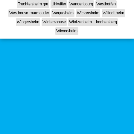
Truchtersheim rpe
Uhlwiller
Wangenbourg
Westhoffen
Westhouse-marmoutier
Weyersheim
Wickersheim
Willgottheim
Wingersheim
Wintershouse
Wintzenheim – kochersberg
Wiwersheim