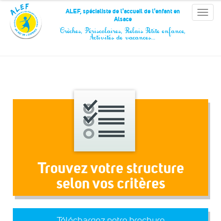
Panneau de gestion des cookies
ALEF, spécialiste de l'accueil de l'enfant en
Toggle
Alsace
naviga
Crèches, Périscolaires, Relais Petite enfance,
Activités de vacances…
Trouvez votre structure
selon vos critères
Téléchargez notre brochure