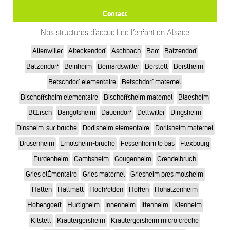
Contact
Nos structures d’accueil de l’enfant en Alsace
Allenwiller
Alteckendorf
Aschbach
Barr
Batzendorf
Batzendorf
Beinheim
Bernardswiller
Berstett
Berstheim
Betschdorf elementaire
Betschdorf maternel
Bischoffsheim elementaire
Bischoffsheim maternel
Blaesheim
BŒrsch
Dangolsheim
Dauendorf
Dettwiller
Dingsheim
Dinsheim-sur-bruche
Dorlisheim elementaire
Dorlisheim maternel
Drusenheim
Ernolsheim-bruche
Fessenheim le bas
Flexbourg
Furdenheim
Gambsheim
Gougenheim
Grendelbruch
Gries elÉmentaire
Gries maternel
Griesheim pres molsheim
Hatten
Hattmatt
Hochfelden
Hoffen
Hohatzenheim
Hohengoeft
Hurtigheim
Innenheim
Ittenheim
Kienheim
Kilstett
Krautergersheim
Krautergersheim micro crèche