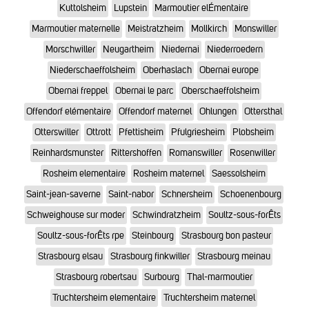
Kuttolsheim
Lupstein
Marmoutier elÉmentaire
Marmoutier maternelle
Meistratzheim
Mollkirch
Monswiller
Morschwiller
Neugartheim
Niedernai
Niederroedern
Niederschaeffolsheim
Oberhaslach
Obernai europe
Obernai freppel
Obernai le parc
Oberschaeffolsheim
Offendorf elémentaire
Offendorf maternel
Ohlungen
Ottersthal
Otterswiller
Ottrott
Pfettisheim
Pfulgriesheim
Plobsheim
Reinhardsmunster
Rittershoffen
Romanswiller
Rosenwiller
Rosheim elementaire
Rosheim maternel
Saessolsheim
Saint-jean-saverne
Saint-nabor
Schnersheim
Schoenenbourg
Schweighouse sur moder
Schwindratzheim
Soultz-sous-forÊts
Soultz-sous-forÊts rpe
Steinbourg
Strasbourg bon pasteur
Strasbourg elsau
Strasbourg finkwiller
Strasbourg meinau
Strasbourg robertsau
Surbourg
Thal-marmoutier
Truchtersheim elementaire
Truchtersheim maternel