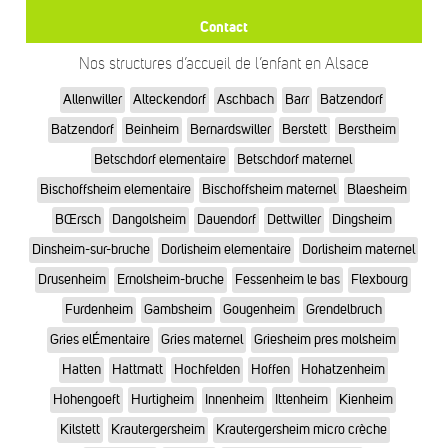
Contact
Nos structures d’accueil de l’enfant en Alsace
Allenwiller
Alteckendorf
Aschbach
Barr
Batzendorf
Batzendorf
Beinheim
Bernardswiller
Berstett
Berstheim
Betschdorf elementaire
Betschdorf maternel
Bischoffsheim elementaire
Bischoffsheim maternel
Blaesheim
BŒrsch
Dangolsheim
Dauendorf
Dettwiller
Dingsheim
Dinsheim-sur-bruche
Dorlisheim elementaire
Dorlisheim maternel
Drusenheim
Ernolsheim-bruche
Fessenheim le bas
Flexbourg
Furdenheim
Gambsheim
Gougenheim
Grendelbruch
Gries elÉmentaire
Gries maternel
Griesheim pres molsheim
Hatten
Hattmatt
Hochfelden
Hoffen
Hohatzenheim
Hohengoeft
Hurtigheim
Innenheim
Ittenheim
Kienheim
Kilstett
Krautergersheim
Krautergersheim micro crèche