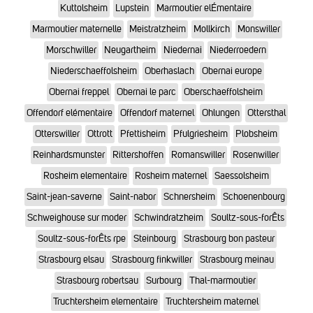
Kuttolsheim
Lupstein
Marmoutier elÉmentaire
Marmoutier maternelle
Meistratzheim
Mollkirch
Monswiller
Morschwiller
Neugartheim
Niedernai
Niederroedern
Niederschaeffolsheim
Oberhaslach
Obernai europe
Obernai freppel
Obernai le parc
Oberschaeffolsheim
Offendorf elémentaire
Offendorf maternel
Ohlungen
Ottersthal
Otterswiller
Ottrott
Pfettisheim
Pfulgriesheim
Plobsheim
Reinhardsmunster
Rittershoffen
Romanswiller
Rosenwiller
Rosheim elementaire
Rosheim maternel
Saessolsheim
Saint-jean-saverne
Saint-nabor
Schnersheim
Schoenenbourg
Schweighouse sur moder
Schwindratzheim
Soultz-sous-forÊts
Soultz-sous-forÊts rpe
Steinbourg
Strasbourg bon pasteur
Strasbourg elsau
Strasbourg finkwiller
Strasbourg meinau
Strasbourg robertsau
Surbourg
Thal-marmoutier
Truchtersheim elementaire
Truchtersheim maternel