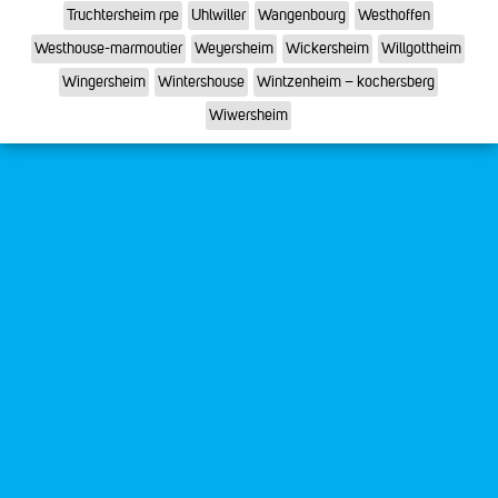
Truchtersheim rpe
Uhlwiller
Wangenbourg
Westhoffen
Westhouse-marmoutier
Weyersheim
Wickersheim
Willgottheim
Wingersheim
Wintershouse
Wintzenheim – kochersberg
Wiwersheim