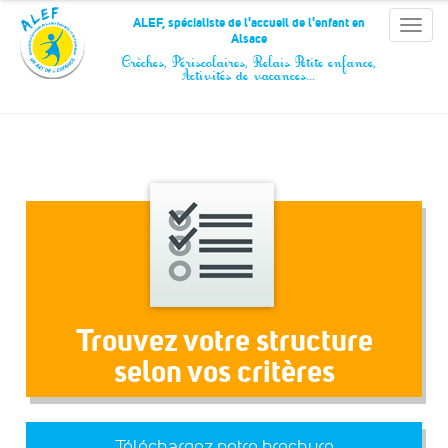
Panneau de gestion des cookies
ALEF, spécialiste de l'accueil de l'enfant en
Toggle
Alsace
naviga
Crèches, Périscolaires, Relais Petite enfance,
Activités de vacances…
Trouvez votre structure
selon vos critères
Téléchargez notre brochure