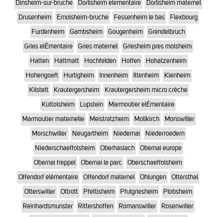
Dinsheim-sur-bruche
Dorlisheim elementaire
Dorlisheim maternel
Drusenheim
Ernolsheim-bruche
Fessenheim le bas
Flexbourg
Furdenheim
Gambsheim
Gougenheim
Grendelbruch
Gries elÉmentaire
Gries maternel
Griesheim pres molsheim
Hatten
Hattmatt
Hochfelden
Hoffen
Hohatzenheim
Hohengoeft
Hurtigheim
Innenheim
Ittenheim
Kienheim
Kilstett
Krautergersheim
Krautergersheim micro crèche
Kuttolsheim
Lupstein
Marmoutier elÉmentaire
Marmoutier maternelle
Meistratzheim
Mollkirch
Monswiller
Morschwiller
Neugartheim
Niedernai
Niederroedern
Niederschaeffolsheim
Oberhaslach
Obernai europe
Obernai freppel
Obernai le parc
Oberschaeffolsheim
Offendorf elémentaire
Offendorf maternel
Ohlungen
Ottersthal
Otterswiller
Ottrott
Pfettisheim
Pfulgriesheim
Plobsheim
Reinhardsmunster
Rittershoffen
Romanswiller
Rosenwiller