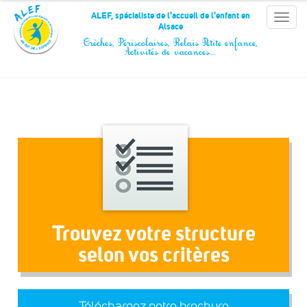
Panneau de gestion des cookies
ALEF, spécialiste de l'accueil de l'enfant en
Toggle
Alsace
naviga
Crèches, Périscolaires, Relais Petite enfance,
Activités de vacances…
Trouvez votre structure
selon vos critères
Téléchargez notre brochure