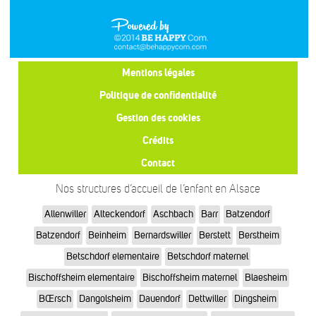
Mentions légales
Politique de confidentialité
Gestion des cookies
Crédits
Contact
Nos structures d’accueil de l’enfant en Alsace
Allenwiller
Alteckendorf
Aschbach
Barr
Batzendorf
Batzendorf
Beinheim
Bernardswiller
Berstett
Berstheim
Betschdorf elementaire
Betschdorf maternel
Bischoffsheim elementaire
Bischoffsheim maternel
Blaesheim
BŒrsch
Dangolsheim
Dauendorf
Dettwiller
Dingsheim