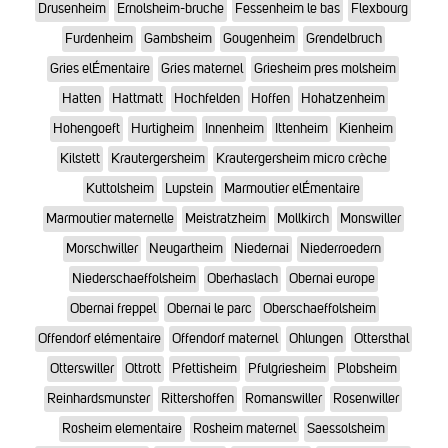
Drusenheim
Ernolsheim-bruche
Fessenheim le bas
Flexbourg
Furdenheim
Gambsheim
Gougenheim
Grendelbruch
Gries elÉmentaire
Gries maternel
Griesheim pres molsheim
Hatten
Hattmatt
Hochfelden
Hoffen
Hohatzenheim
Hohengoeft
Hurtigheim
Innenheim
Ittenheim
Kienheim
Kilstett
Krautergersheim
Krautergersheim micro crèche
Kuttolsheim
Lupstein
Marmoutier elÉmentaire
Marmoutier maternelle
Meistratzheim
Mollkirch
Monswiller
Morschwiller
Neugartheim
Niedernai
Niederroedern
Niederschaeffolsheim
Oberhaslach
Obernai europe
Obernai freppel
Obernai le parc
Oberschaeffolsheim
Offendorf elémentaire
Offendorf maternel
Ohlungen
Ottersthal
Otterswiller
Ottrott
Pfettisheim
Pfulgriesheim
Plobsheim
Reinhardsmunster
Rittershoffen
Romanswiller
Rosenwiller
Rosheim elementaire
Rosheim maternel
Saessolsheim