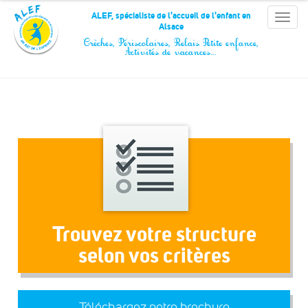
Panneau de gestion des cookies
ALEF, spécialiste de l'accueil de l'enfant en
Toggle
Alsace
naviga
Crèches, Périscolaires, Relais Petite enfance,
Activités de vacances…
Trouvez votre structure
selon vos critères
Téléchargez notre brochure