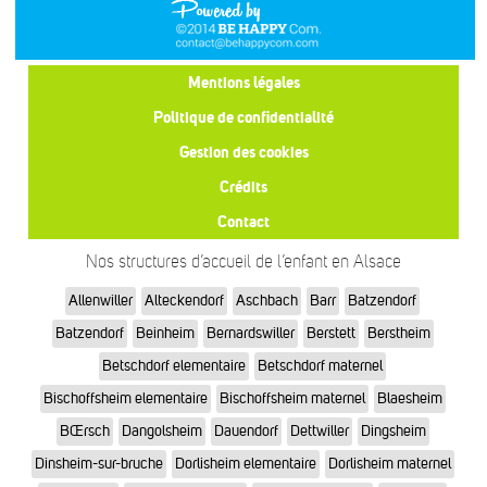
Mentions légales
Politique de confidentialité
Gestion des cookies
Crédits
Contact
Nos structures d’accueil de l’enfant en Alsace
Allenwiller
Alteckendorf
Aschbach
Barr
Batzendorf
Batzendorf
Beinheim
Bernardswiller
Berstett
Berstheim
Betschdorf elementaire
Betschdorf maternel
Bischoffsheim elementaire
Bischoffsheim maternel
Blaesheim
BŒrsch
Dangolsheim
Dauendorf
Dettwiller
Dingsheim
Dinsheim-sur-bruche
Dorlisheim elementaire
Dorlisheim maternel