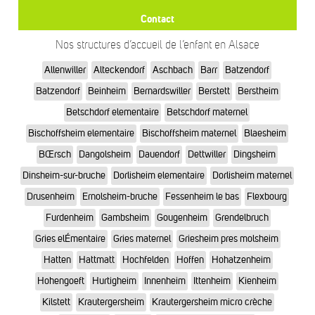
Contact
Nos structures d’accueil de l’enfant en Alsace
Allenwiller
Alteckendorf
Aschbach
Barr
Batzendorf
Batzendorf
Beinheim
Bernardswiller
Berstett
Berstheim
Betschdorf elementaire
Betschdorf maternel
Bischoffsheim elementaire
Bischoffsheim maternel
Blaesheim
BŒrsch
Dangolsheim
Dauendorf
Dettwiller
Dingsheim
Dinsheim-sur-bruche
Dorlisheim elementaire
Dorlisheim maternel
Drusenheim
Ernolsheim-bruche
Fessenheim le bas
Flexbourg
Furdenheim
Gambsheim
Gougenheim
Grendelbruch
Gries elÉmentaire
Gries maternel
Griesheim pres molsheim
Hatten
Hattmatt
Hochfelden
Hoffen
Hohatzenheim
Hohengoeft
Hurtigheim
Innenheim
Ittenheim
Kienheim
Kilstett
Krautergersheim
Krautergersheim micro crèche