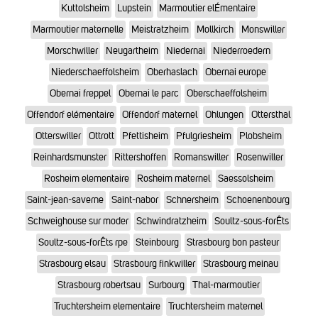
Kuttolsheim
Lupstein
Marmoutier elÉmentaire
Marmoutier maternelle
Meistratzheim
Mollkirch
Monswiller
Morschwiller
Neugartheim
Niedernai
Niederroedern
Niederschaeffolsheim
Oberhaslach
Obernai europe
Obernai freppel
Obernai le parc
Oberschaeffolsheim
Offendorf elémentaire
Offendorf maternel
Ohlungen
Ottersthal
Otterswiller
Ottrott
Pfettisheim
Pfulgriesheim
Plobsheim
Reinhardsmunster
Rittershoffen
Romanswiller
Rosenwiller
Rosheim elementaire
Rosheim maternel
Saessolsheim
Saint-jean-saverne
Saint-nabor
Schnersheim
Schoenenbourg
Schweighouse sur moder
Schwindratzheim
Soultz-sous-forÊts
Soultz-sous-forÊts rpe
Steinbourg
Strasbourg bon pasteur
Strasbourg elsau
Strasbourg finkwiller
Strasbourg meinau
Strasbourg robertsau
Surbourg
Thal-marmoutier
Truchtersheim elementaire
Truchtersheim maternel