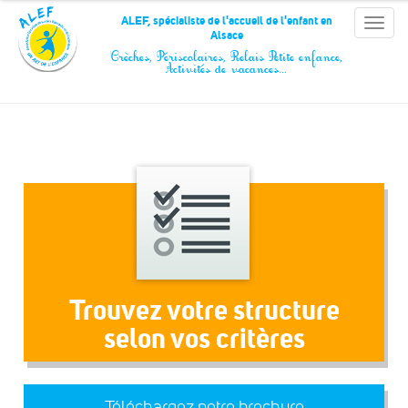
Panneau de gestion des cookies
ALEF, spécialiste de l'accueil de l'enfant en
Toggle
Alsace
naviga
Crèches, Périscolaires, Relais Petite enfance,
Activités de vacances…
Trouvez votre structure
selon vos critères
Téléchargez notre brochure