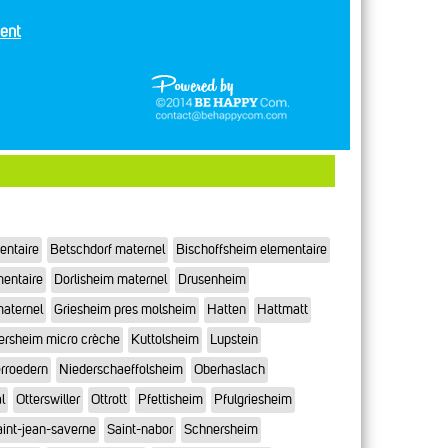
ent
entaire
Betschdorf maternel
Bischoffsheim elementaire
mentaire
Dorlisheim maternel
Drusenheim
maternel
Griesheim pres molsheim
Hatten
Hattmatt
ersheim micro crèche
Kuttolsheim
Lupstein
rroedern
Niederschaeffolsheim
Oberhaslach
l
Otterswiller
Ottrott
Pfettisheim
Pfulgriesheim
int-jean-saverne
Saint-nabor
Schnersheim