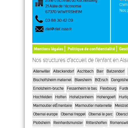
Zone d’activités du Kochersberg
Chiff
21 Allée de l’économie
Nos p
67370 WIWERSHEIM
03 88 30 42 09
alef@alef.asso.fr
Mentions légales
Politique de confidentialité
Gest
Nos structures d’accueil de l’enfant en Al
Allenwiller
Alteckendorf
Aschbach
Barr
Batzendorf
Bischoffsheim maternel
Blaesheim
BŒrsch
Dangolsh
Ernolsheim-bruche
Fessenheim le bas
Flexbourg
Furd
Hochfelden
Hoffen
Hohatzenheim
Hohengoeft
Hurti
Marmoutier elÉmentaire
Marmoutier maternelle
Meistra
Obernai europe
Obernai freppel
Obernai le parc
Obersc
Plobsheim
Reinhardsmunster
Rittershoffen
Romanswil