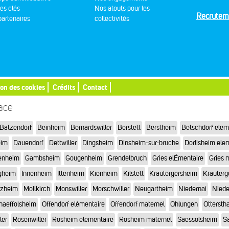
res clés
Nos atouts pour les
Recrutem
artenaires
collectivités
ion des cookies
Crédits
Contact
sace
Batzendorf
Beinheim
Bernardswiller
Berstett
Berstheim
Betschdorf elem
eim
Dauendorf
Dettwiller
Dingsheim
Dinsheim-sur-bruche
Dorlisheim ele
enheim
Gambsheim
Gougenheim
Grendelbruch
Gries elÉmentaire
Gries 
gheim
Innenheim
Ittenheim
Kienheim
Kilstett
Krautergersheim
Krauterg
tzheim
Mollkirch
Monswiller
Morschwiller
Neugartheim
Niedernai
Niede
haeffolsheim
Offendorf elémentaire
Offendorf maternel
Ohlungen
Otterstha
ler
Rosenwiller
Rosheim elementaire
Rosheim maternel
Saessolsheim
Sa