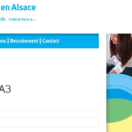
t en Alsace
és de vacances…
ons
Recrutement
Contact
A3