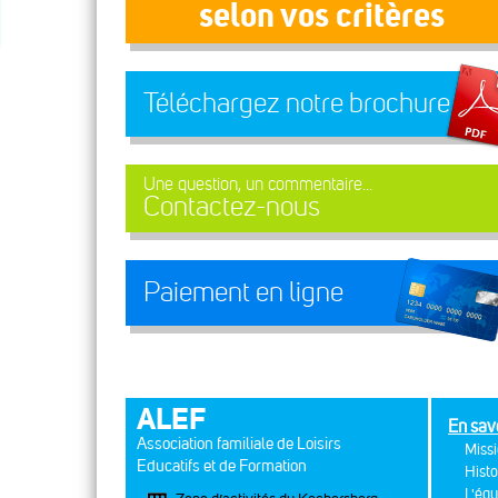
selon vos critères
Téléchargez notre brochure
Une question, un commentaire...
Contactez-nous
Paiement en ligne
ALEF
En sav
Association familiale de Loisirs
Missi
Educatifs et de Formation
Histo
L'équ