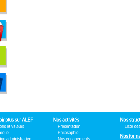
oir plus sur ALEF
Nos activités
Nos struc
ons et valeurs
Présentation
Liste des
rique
Philosophie
Nos forma
ipe administrative
Nos engagements