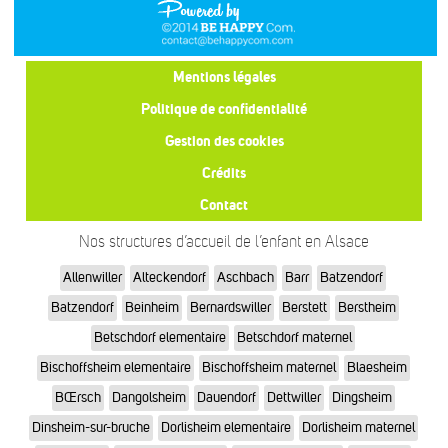
Mentions légales
Politique de confidentialité
Gestion des cookies
Crédits
Contact
Nos structures d’accueil de l’enfant en Alsace
Allenwiller
Alteckendorf
Aschbach
Barr
Batzendorf
Batzendorf
Beinheim
Bernardswiller
Berstett
Berstheim
Betschdorf elementaire
Betschdorf maternel
Bischoffsheim elementaire
Bischoffsheim maternel
Blaesheim
BŒrsch
Dangolsheim
Dauendorf
Dettwiller
Dingsheim
Dinsheim-sur-bruche
Dorlisheim elementaire
Dorlisheim maternel