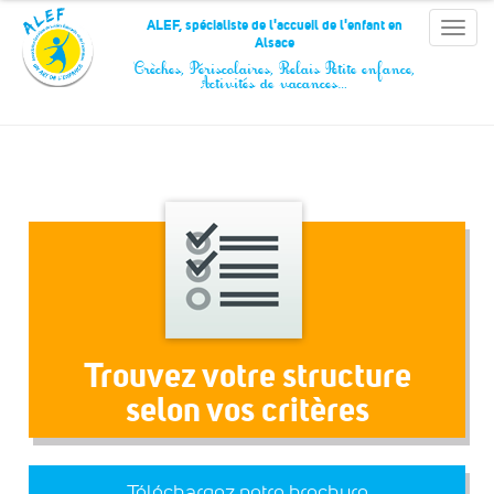
Panneau de gestion des cookies
ALEF, spécialiste de l'accueil de l'enfant en
Toggle
Alsace
naviga
Crèches, Périscolaires, Relais Petite enfance,
Activités de vacances…
Trouvez votre structure
selon vos critères
Téléchargez notre brochure