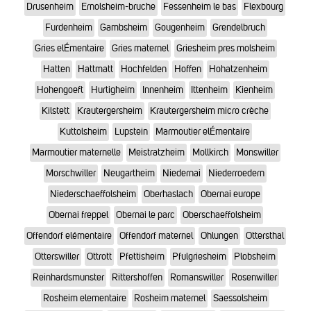
Drusenheim
Ernolsheim-bruche
Fessenheim le bas
Flexbourg
Furdenheim
Gambsheim
Gougenheim
Grendelbruch
Gries elÉmentaire
Gries maternel
Griesheim pres molsheim
Hatten
Hattmatt
Hochfelden
Hoffen
Hohatzenheim
Hohengoeft
Hurtigheim
Innenheim
Ittenheim
Kienheim
Kilstett
Krautergersheim
Krautergersheim micro crèche
Kuttolsheim
Lupstein
Marmoutier elÉmentaire
Marmoutier maternelle
Meistratzheim
Mollkirch
Monswiller
Morschwiller
Neugartheim
Niedernai
Niederroedern
Niederschaeffolsheim
Oberhaslach
Obernai europe
Obernai freppel
Obernai le parc
Oberschaeffolsheim
Offendorf elémentaire
Offendorf maternel
Ohlungen
Ottersthal
Otterswiller
Ottrott
Pfettisheim
Pfulgriesheim
Plobsheim
Reinhardsmunster
Rittershoffen
Romanswiller
Rosenwiller
Rosheim elementaire
Rosheim maternel
Saessolsheim