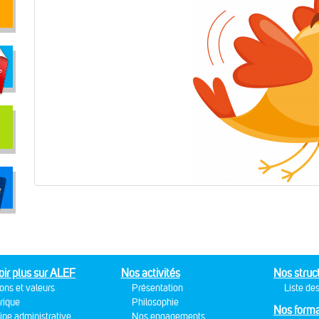
oir plus sur ALEF
Nos activités
Nos struc
ons et valeurs
Présentation
Liste des
rique
Philosophie
Nos forma
ipe administrative
Nos engagements