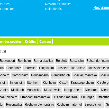
res clés
Nos atouts pour les
Recrutem
artenaires
collectivités
ion des cookies
Crédits
Contact
sace
Batzendorf
Beinheim
Bernardswiller
Berstett
Berstheim
Betschdorf elem
eim
Dauendorf
Dettwiller
Dingsheim
Dinsheim-sur-bruche
Dorlisheim ele
enheim
Gambsheim
Gougenheim
Grendelbruch
Gries elÉmentaire
Gries 
gheim
Innenheim
Ittenheim
Kienheim
Kilstett
Krautergersheim
Krauterg
tzheim
Mollkirch
Monswiller
Morschwiller
Neugartheim
Niedernai
Niede
haeffolsheim
Offendorf elémentaire
Offendorf maternel
Ohlungen
Otterstha
ler
Rosenwiller
Rosheim elementaire
Rosheim maternel
Saessolsheim
Sa