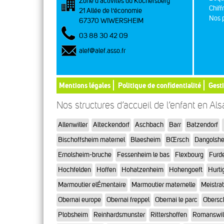
Zone d’activités du Kochersberg
Chiff
21 Allée de l’économie
Nos p
67370 WIWERSHEIM
03 88 30 42 09
alef@alef.asso.fr
Mentions légales
Politique de confidentialité
Gest
Nos structures d’accueil de l’enfant en Al
Allenwiller
Alteckendorf
Aschbach
Barr
Batzendorf
Bischoffsheim maternel
Blaesheim
BŒrsch
Dangolsh
Ernolsheim-bruche
Fessenheim le bas
Flexbourg
Furd
Hochfelden
Hoffen
Hohatzenheim
Hohengoeft
Hurti
Marmoutier elÉmentaire
Marmoutier maternelle
Meistra
Obernai europe
Obernai freppel
Obernai le parc
Obersc
Plobsheim
Reinhardsmunster
Rittershoffen
Romanswil