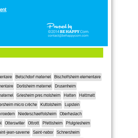
ent
entaire
Betschdorf maternel
Bischoffsheim elementaire
mentaire
Dorlisheim maternel
Drusenheim
maternel
Griesheim pres molsheim
Hatten
Hattmatt
ersheim micro crèche
Kuttolsheim
Lupstein
rroedern
Niederschaeffolsheim
Oberhaslach
l
Otterswiller
Ottrott
Pfettisheim
Pfulgriesheim
int-jean-saverne
Saint-nabor
Schnersheim