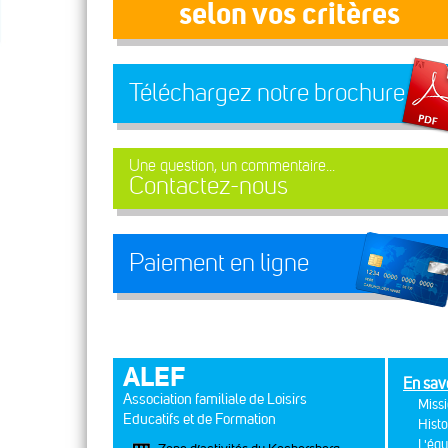
selon vos critères
Téléchargez notre brochure
Une question, un commentaire...
Contactez-nous
Paiement en ligne
ALEF
En sav
Association familiale de Loisirs
Missi
Educatifs et de Formation
Histo
L'équ