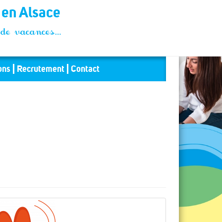
t en Alsace
és de vacances…
ons
Recrutement
Contact