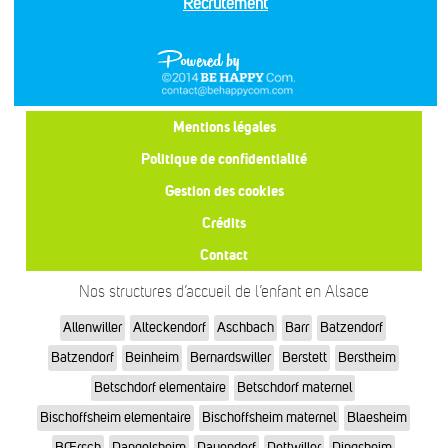
Recrutement
Mentions légales
Politique de confidentialité
Gestion des cookies
Crédits
Contact
Nos structures d’accueil de l’enfant en Alsace
Allenwiller
Alteckendorf
Aschbach
Barr
Batzendorf
Batzendorf
Beinheim
Bernardswiller
Berstett
Berstheim
Betschdorf elementaire
Betschdorf maternel
Bischoffsheim elementaire
Bischoffsheim maternel
Blaesheim
BŒrsch
Dangolsheim
Dauendorf
Dettwiller
Dingsheim