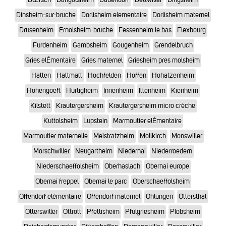
Dinsheim-sur-bruche
Dorlisheim elementaire
Dorlisheim maternel
Drusenheim
Ernolsheim-bruche
Fessenheim le bas
Flexbourg
Furdenheim
Gambsheim
Gougenheim
Grendelbruch
Gries elÉmentaire
Gries maternel
Griesheim pres molsheim
Hatten
Hattmatt
Hochfelden
Hoffen
Hohatzenheim
Hohengoeft
Hurtigheim
Innenheim
Ittenheim
Kienheim
Kilstett
Krautergersheim
Krautergersheim micro crèche
Kuttolsheim
Lupstein
Marmoutier elÉmentaire
Marmoutier maternelle
Meistratzheim
Mollkirch
Monswiller
Morschwiller
Neugartheim
Niedernai
Niederroedern
Niederschaeffolsheim
Oberhaslach
Obernai europe
Obernai freppel
Obernai le parc
Oberschaeffolsheim
Offendorf elémentaire
Offendorf maternel
Ohlungen
Ottersthal
Otterswiller
Ottrott
Pfettisheim
Pfulgriesheim
Plobsheim