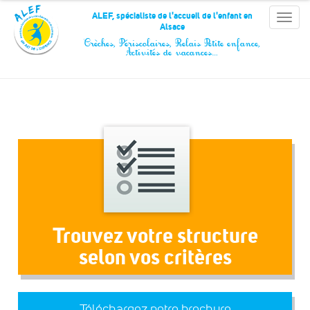
Panneau de gestion des cookies
ALEF, spécialiste de l'accueil de l'enfant en
Toggle
Alsace
naviga
Crèches, Périscolaires, Relais Petite enfance,
Activités de vacances…
Trouvez votre structure
selon vos critères
Téléchargez notre brochure