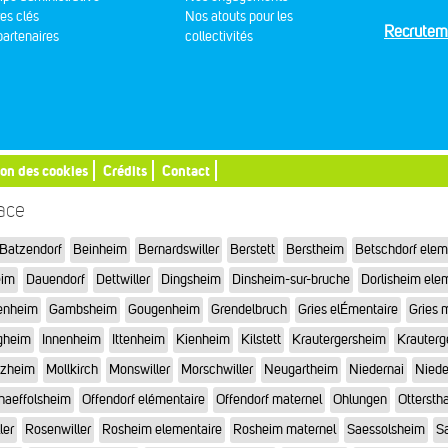
res clés
Nos atouts pour les
Recrutem
artenaires
collectivités
ion des cookies
Crédits
Contact
sace
Batzendorf
Beinheim
Bernardswiller
Berstett
Berstheim
Betschdorf elem
eim
Dauendorf
Dettwiller
Dingsheim
Dinsheim-sur-bruche
Dorlisheim ele
enheim
Gambsheim
Gougenheim
Grendelbruch
Gries elÉmentaire
Gries 
gheim
Innenheim
Ittenheim
Kienheim
Kilstett
Krautergersheim
Krauterg
tzheim
Mollkirch
Monswiller
Morschwiller
Neugartheim
Niedernai
Niede
haeffolsheim
Offendorf elémentaire
Offendorf maternel
Ohlungen
Otterstha
ler
Rosenwiller
Rosheim elementaire
Rosheim maternel
Saessolsheim
Sa