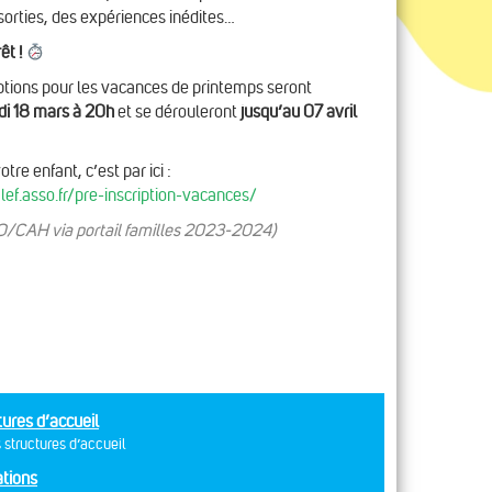
 sorties, des expériences inédites…
êt !
ptions pour les vacances de printemps seront
di 18 mars à 20h
et se dérouleront
jusqu’au 07 avril
otre enfant, c’est par ici :
lef.asso.fr/pre-inscription-vacances/
/CAH via portail familles 2023-2024)
tures d’accueil
 structures d’accueil
tions