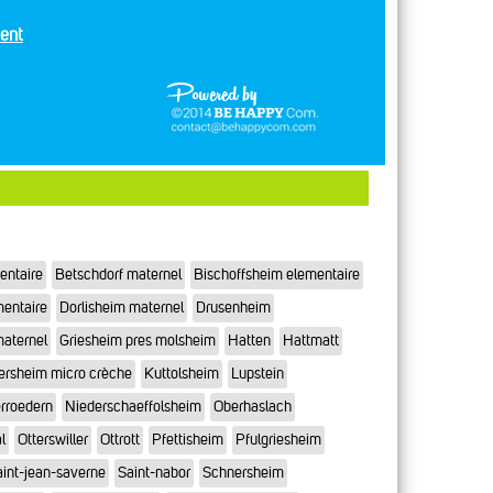
ent
entaire
Betschdorf maternel
Bischoffsheim elementaire
mentaire
Dorlisheim maternel
Drusenheim
maternel
Griesheim pres molsheim
Hatten
Hattmatt
ersheim micro crèche
Kuttolsheim
Lupstein
rroedern
Niederschaeffolsheim
Oberhaslach
l
Otterswiller
Ottrott
Pfettisheim
Pfulgriesheim
int-jean-saverne
Saint-nabor
Schnersheim