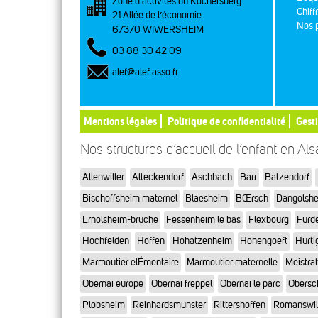
Zone d’activités du Kochersberg
Chiff
21 Allée de l’économie
Nos p
67370 WIWERSHEIM
03 88 30 42 09
alef@alef.asso.fr
Mentions légales
Politique de confidentialité
Gest
Nos structures d’accueil de l’enfant en Al
Allenwiller
Alteckendorf
Aschbach
Barr
Batzendorf
Bischoffsheim maternel
Blaesheim
BŒrsch
Dangolsh
Ernolsheim-bruche
Fessenheim le bas
Flexbourg
Furd
Hochfelden
Hoffen
Hohatzenheim
Hohengoeft
Hurti
Marmoutier elÉmentaire
Marmoutier maternelle
Meistra
Obernai europe
Obernai freppel
Obernai le parc
Obersc
Plobsheim
Reinhardsmunster
Rittershoffen
Romanswil