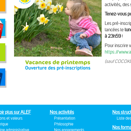
activités, des
Tenez-vous pr
Les pré-inscri
lancées le
lun
à 23h59
!
Pour inscrire v
https://www.a
(sauf COCOKO
oir plus sur ALEF
Nos activités
Nos struc
ons et valeurs
Présentation
Liste des
rique
Philosophie
Nos forma
ipe administrative
Nos engagements