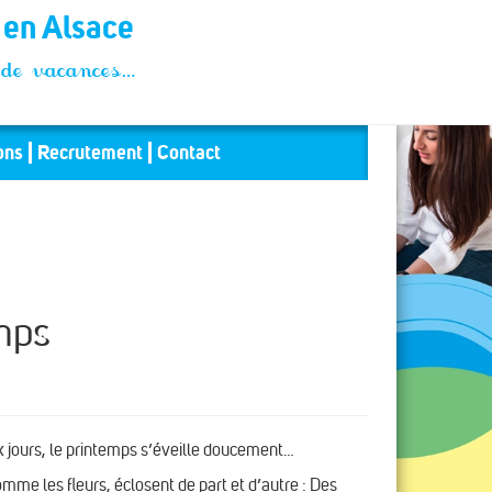
t en Alsace
és de vacances…
ons
Recrutement
Contact
mps
x jours, le printemps s’éveille doucement…
omme les fleurs, éclosent de part et d’autre : Des