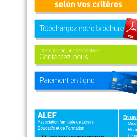
selon vos critères
Téléchargez notre brochure
Une question, un commentaire...
Contactez-nous
Paiement en ligne
ALEF
En sav
Association familiale de Loisirs
Missi
Educatifs et de Formation
Histo
L'équ