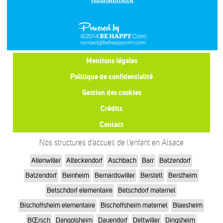
Mentions légales
Politique de confidentialité
Gestion des cookies
Crédits
Contact
Nos structures d’accueil de l’enfant en Alsace
Allenwiller
Alteckendorf
Aschbach
Barr
Batzendorf
Batzendorf
Beinheim
Bernardswiller
Berstett
Berstheim
Betschdorf elementaire
Betschdorf maternel
Bischoffsheim elementaire
Bischoffsheim maternel
Blaesheim
BŒrsch
Dangolsheim
Dauendorf
Dettwiller
Dingsheim