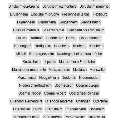
Dinsheim-sur-bruche
Dorlisheim elementaire
Dorlisheim maternel
Drusenheim
Ernolsheim-bruche
Fessenheim le bas
Flexbourg
Furdenheim
Gambsheim
Gougenheim
Grendelbruch
Gries elÉmentaire
Gries maternel
Griesheim pres molsheim
Hatten
Hattmatt
Hochfelden
Hoffen
Hohatzenheim
Hohengoeft
Hurtigheim
Innenheim
Ittenheim
Kienheim
Kilstett
Krautergersheim
Krautergersheim micro crèche
Kuttolsheim
Lupstein
Marmoutier elÉmentaire
Marmoutier maternelle
Meistratzheim
Mollkirch
Monswiller
Morschwiller
Neugartheim
Niedernai
Niederroedern
Niederschaeffolsheim
Oberhaslach
Obernai europe
Obernai freppel
Obernai le parc
Oberschaeffolsheim
Offendorf elémentaire
Offendorf maternel
Ohlungen
Ottersthal
Otterswiller
Ottrott
Pfettisheim
Pfulgriesheim
Plobsheim
Reinhardsmunster
Rittershoffen
Romanswiller
Rosenwiller