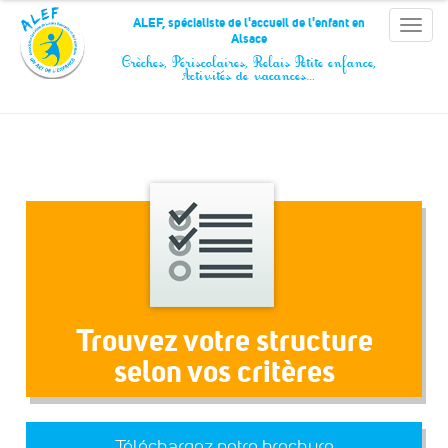
Panneau de gestion des cookies
ALEF, spécialiste de l'accueil de l'enfant en
Toggle
Alsace
naviga
Crèches, Périscolaires, Relais Petite enfance,
Activités de vacances…
Trouvez votre structure
selon vos critères
Téléchargez notre brochure