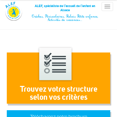
Panneau de gestion des cookies
ALEF, spécialiste de l'accueil de l'enfant en
Toggle
Alsace
naviga
Crèches, Périscolaires, Relais Petite enfance,
Activités de vacances…
Trouvez votre structure
selon vos critères
Téléchargez notre brochure