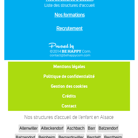
Liste des structures d’accueil
Nos formations
Recrutement
Mentions légales
Politique de confidentialité
Gestion des cookies
Crédits
Contact
Nos structures d’accueil de l’enfant en Alsace
Allenwiller
Alteckendorf
Aschbach
Barr
Batzendorf
Batzendorf
Beinheim
Bernardswiller
Berstett
Berstheim