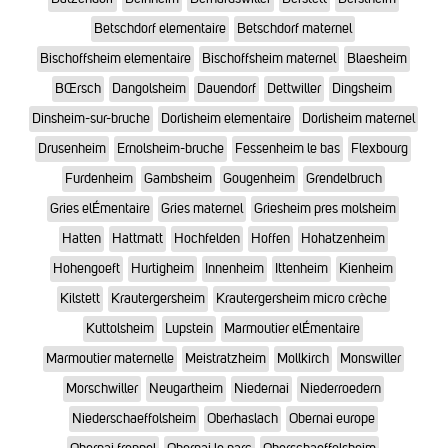
Betschdorf elementaire
Betschdorf maternel
Bischoffsheim elementaire
Bischoffsheim maternel
Blaesheim
BŒrsch
Dangolsheim
Dauendorf
Dettwiller
Dingsheim
Dinsheim-sur-bruche
Dorlisheim elementaire
Dorlisheim maternel
Drusenheim
Ernolsheim-bruche
Fessenheim le bas
Flexbourg
Furdenheim
Gambsheim
Gougenheim
Grendelbruch
Gries elÉmentaire
Gries maternel
Griesheim pres molsheim
Hatten
Hattmatt
Hochfelden
Hoffen
Hohatzenheim
Hohengoeft
Hurtigheim
Innenheim
Ittenheim
Kienheim
Kilstett
Krautergersheim
Krautergersheim micro crèche
Kuttolsheim
Lupstein
Marmoutier elÉmentaire
Marmoutier maternelle
Meistratzheim
Mollkirch
Monswiller
Morschwiller
Neugartheim
Niedernai
Niederroedern
Niederschaeffolsheim
Oberhaslach
Obernai europe