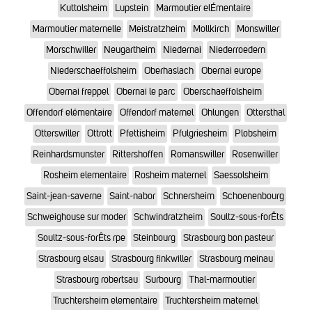
Kuttolsheim
Lupstein
Marmoutier elÉmentaire
Marmoutier maternelle
Meistratzheim
Mollkirch
Monswiller
Morschwiller
Neugartheim
Niedernai
Niederroedern
Niederschaeffolsheim
Oberhaslach
Obernai europe
Obernai freppel
Obernai le parc
Oberschaeffolsheim
Offendorf elémentaire
Offendorf maternel
Ohlungen
Ottersthal
Otterswiller
Ottrott
Pfettisheim
Pfulgriesheim
Plobsheim
Reinhardsmunster
Rittershoffen
Romanswiller
Rosenwiller
Rosheim elementaire
Rosheim maternel
Saessolsheim
Saint-jean-saverne
Saint-nabor
Schnersheim
Schoenenbourg
Schweighouse sur moder
Schwindratzheim
Soultz-sous-forÊts
Soultz-sous-forÊts rpe
Steinbourg
Strasbourg bon pasteur
Strasbourg elsau
Strasbourg finkwiller
Strasbourg meinau
Strasbourg robertsau
Surbourg
Thal-marmoutier
Truchtersheim elementaire
Truchtersheim maternel