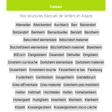
Contact
Nos structures d’accueil de l’enfant en Alsace
Allenwiller
Alteckendorf
Aschbach
Barr
Batzendorf
Batzendorf
Beinheim
Bernardswiller
Berstett
Berstheim
Betschdorf elementaire
Betschdorf maternel
Bischoffsheim elementaire
Bischoffsheim maternel
Blaesheim
BŒrsch
Dangolsheim
Dauendorf
Dettwiller
Dingsheim
Dinsheim-sur-bruche
Dorlisheim elementaire
Dorlisheim maternel
Drusenheim
Ernolsheim-bruche
Fessenheim le bas
Flexbourg
Furdenheim
Gambsheim
Gougenheim
Grendelbruch
Gries elÉmentaire
Gries maternel
Griesheim pres molsheim
Hatten
Hattmatt
Hochfelden
Hoffen
Hohatzenheim
Hohengoeft
Hurtigheim
Innenheim
Ittenheim
Kienheim
Kilstett
Krautergersheim
Krautergersheim micro crèche