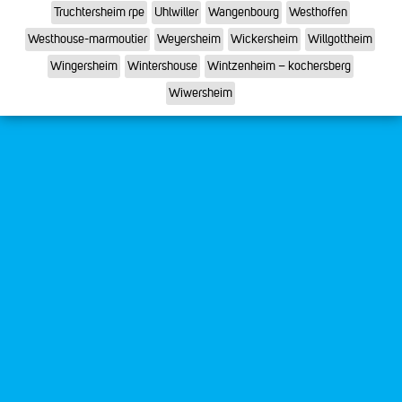
Truchtersheim rpe
Uhlwiller
Wangenbourg
Westhoffen
Westhouse-marmoutier
Weyersheim
Wickersheim
Willgottheim
Wingersheim
Wintershouse
Wintzenheim – kochersberg
Wiwersheim