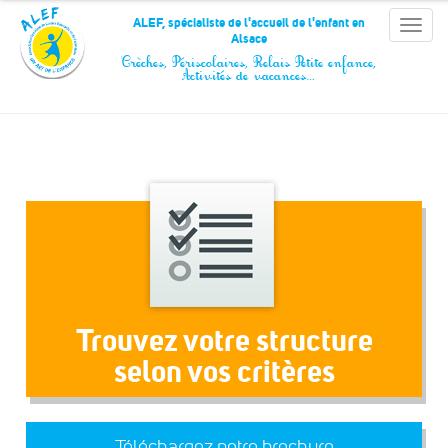
Panneau de gestion des cookies
ALEF, spécialiste de l'accueil de l'enfant en
Toggle
Alsace
naviga
Crèches, Périscolaires, Relais Petite enfance,
Activités de vacances…
Trouvez votre structure
selon vos critères
Téléchargez notre brochure