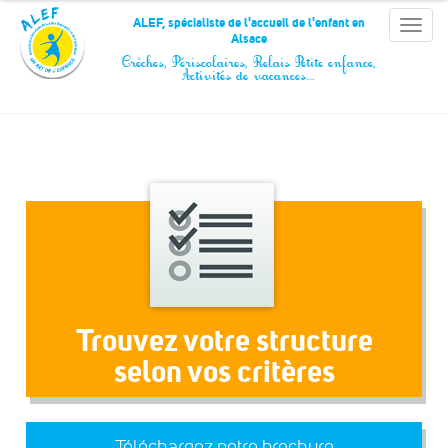
Panneau de gestion des cookies
ALEF, spécialiste de l'accueil de l'enfant en
Toggle
Alsace
naviga
Crèches, Périscolaires, Relais Petite enfance,
Activités de vacances…
Trouvez votre structure
selon vos critères
Téléchargez notre brochure