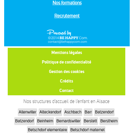
Nos formations
Recrutement
Mentions légales
Politique de confidentialité
Gestion des cookies
Crédits
Contact
Nos structures d’accueil de l’enfant en Alsace
Allenwiller
Alteckendorf
Aschbach
Barr
Batzendorf
Batzendorf
Beinheim
Bernardswiller
Berstett
Berstheim
Betschdorf elementaire
Betschdorf maternel