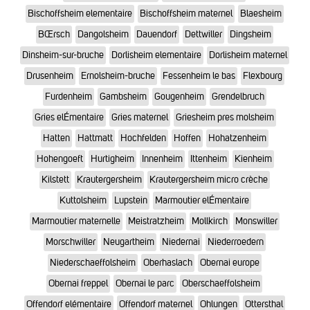
Bischoffsheim elementaire
Bischoffsheim maternel
Blaesheim
BŒrsch
Dangolsheim
Dauendorf
Dettwiller
Dingsheim
Dinsheim-sur-bruche
Dorlisheim elementaire
Dorlisheim maternel
Drusenheim
Ernolsheim-bruche
Fessenheim le bas
Flexbourg
Furdenheim
Gambsheim
Gougenheim
Grendelbruch
Gries elÉmentaire
Gries maternel
Griesheim pres molsheim
Hatten
Hattmatt
Hochfelden
Hoffen
Hohatzenheim
Hohengoeft
Hurtigheim
Innenheim
Ittenheim
Kienheim
Kilstett
Krautergersheim
Krautergersheim micro crèche
Kuttolsheim
Lupstein
Marmoutier elÉmentaire
Marmoutier maternelle
Meistratzheim
Mollkirch
Monswiller
Morschwiller
Neugartheim
Niedernai
Niederroedern
Niederschaeffolsheim
Oberhaslach
Obernai europe
Obernai freppel
Obernai le parc
Oberschaeffolsheim
Offendorf elémentaire
Offendorf maternel
Ohlungen
Ottersthal