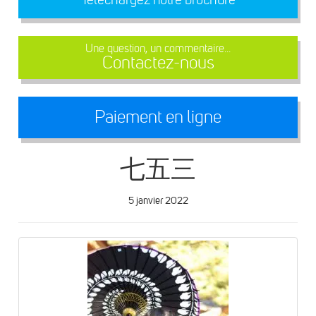
Une question, un commentaire...
Contactez-nous
Paiement en ligne
七五三
5 janvier 2022