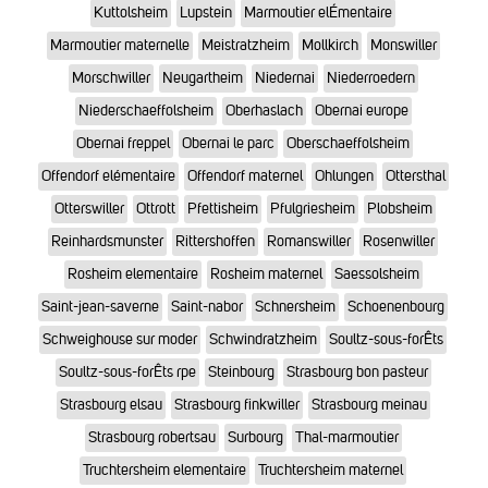
Kuttolsheim
Lupstein
Marmoutier elÉmentaire
Marmoutier maternelle
Meistratzheim
Mollkirch
Monswiller
Morschwiller
Neugartheim
Niedernai
Niederroedern
Niederschaeffolsheim
Oberhaslach
Obernai europe
Obernai freppel
Obernai le parc
Oberschaeffolsheim
Offendorf elémentaire
Offendorf maternel
Ohlungen
Ottersthal
Otterswiller
Ottrott
Pfettisheim
Pfulgriesheim
Plobsheim
Reinhardsmunster
Rittershoffen
Romanswiller
Rosenwiller
Rosheim elementaire
Rosheim maternel
Saessolsheim
Saint-jean-saverne
Saint-nabor
Schnersheim
Schoenenbourg
Schweighouse sur moder
Schwindratzheim
Soultz-sous-forÊts
Soultz-sous-forÊts rpe
Steinbourg
Strasbourg bon pasteur
Strasbourg elsau
Strasbourg finkwiller
Strasbourg meinau
Strasbourg robertsau
Surbourg
Thal-marmoutier
Truchtersheim elementaire
Truchtersheim maternel