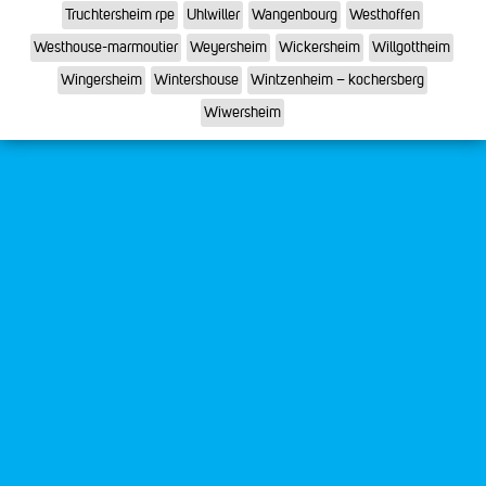
Truchtersheim rpe
Uhlwiller
Wangenbourg
Westhoffen
Westhouse-marmoutier
Weyersheim
Wickersheim
Willgottheim
Wingersheim
Wintershouse
Wintzenheim – kochersberg
Wiwersheim