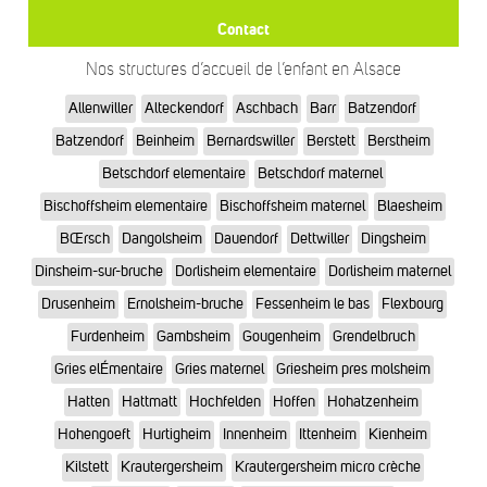
Contact
Nos structures d’accueil de l’enfant en Alsace
Allenwiller
Alteckendorf
Aschbach
Barr
Batzendorf
Batzendorf
Beinheim
Bernardswiller
Berstett
Berstheim
Betschdorf elementaire
Betschdorf maternel
Bischoffsheim elementaire
Bischoffsheim maternel
Blaesheim
BŒrsch
Dangolsheim
Dauendorf
Dettwiller
Dingsheim
Dinsheim-sur-bruche
Dorlisheim elementaire
Dorlisheim maternel
Drusenheim
Ernolsheim-bruche
Fessenheim le bas
Flexbourg
Furdenheim
Gambsheim
Gougenheim
Grendelbruch
Gries elÉmentaire
Gries maternel
Griesheim pres molsheim
Hatten
Hattmatt
Hochfelden
Hoffen
Hohatzenheim
Hohengoeft
Hurtigheim
Innenheim
Ittenheim
Kienheim
Kilstett
Krautergersheim
Krautergersheim micro crèche