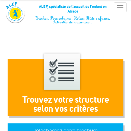
Panneau de gestion des cookies
ALEF, spécialiste de l'accueil de l'enfant en
Toggle
Alsace
naviga
Crèches, Périscolaires, Relais Petite enfance,
Activités de vacances…
Trouvez votre structure
selon vos critères
Téléchargez notre brochure