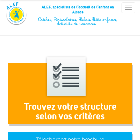
Panneau de gestion des cookies
ALEF, spécialiste de l'accueil de l'enfant en
Toggle
Alsace
naviga
Crèches, Périscolaires, Relais Petite enfance,
Activités de vacances…
Trouvez votre structure
selon vos critères
Téléchargez notre brochure