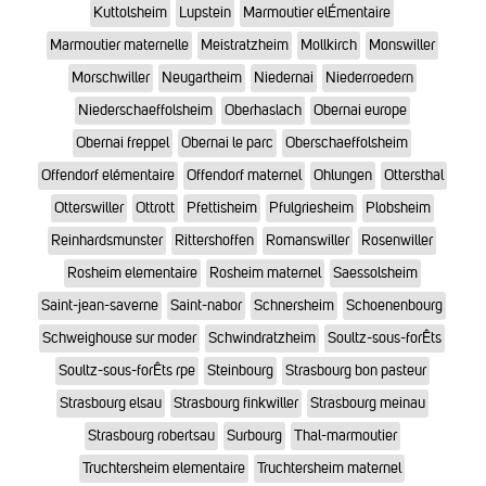
Kuttolsheim
Lupstein
Marmoutier elÉmentaire
Marmoutier maternelle
Meistratzheim
Mollkirch
Monswiller
Morschwiller
Neugartheim
Niedernai
Niederroedern
Niederschaeffolsheim
Oberhaslach
Obernai europe
Obernai freppel
Obernai le parc
Oberschaeffolsheim
Offendorf elémentaire
Offendorf maternel
Ohlungen
Ottersthal
Otterswiller
Ottrott
Pfettisheim
Pfulgriesheim
Plobsheim
Reinhardsmunster
Rittershoffen
Romanswiller
Rosenwiller
Rosheim elementaire
Rosheim maternel
Saessolsheim
Saint-jean-saverne
Saint-nabor
Schnersheim
Schoenenbourg
Schweighouse sur moder
Schwindratzheim
Soultz-sous-forÊts
Soultz-sous-forÊts rpe
Steinbourg
Strasbourg bon pasteur
Strasbourg elsau
Strasbourg finkwiller
Strasbourg meinau
Strasbourg robertsau
Surbourg
Thal-marmoutier
Truchtersheim elementaire
Truchtersheim maternel