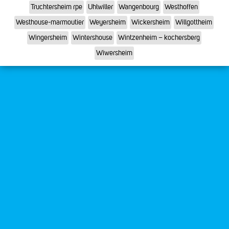
Truchtersheim rpe
Uhlwiller
Wangenbourg
Westhoffen
Westhouse-marmoutier
Weyersheim
Wickersheim
Willgottheim
Wingersheim
Wintershouse
Wintzenheim – kochersberg
Wiwersheim