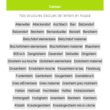
Contact
Nos structures d’accueil de l’enfant en Alsace
Allenwiller
Alteckendorf
Aschbach
Barr
Batzendorf
Batzendorf
Beinheim
Bernardswiller
Berstett
Berstheim
Betschdorf elementaire
Betschdorf maternel
Bischoffsheim elementaire
Bischoffsheim maternel
Blaesheim
BŒrsch
Dangolsheim
Dauendorf
Dettwiller
Dingsheim
Dinsheim-sur-bruche
Dorlisheim elementaire
Dorlisheim maternel
Drusenheim
Ernolsheim-bruche
Fessenheim le bas
Flexbourg
Furdenheim
Gambsheim
Gougenheim
Grendelbruch
Gries elÉmentaire
Gries maternel
Griesheim pres molsheim
Hatten
Hattmatt
Hochfelden
Hoffen
Hohatzenheim
Hohengoeft
Hurtigheim
Innenheim
Ittenheim
Kienheim
Kilstett
Krautergersheim
Krautergersheim micro crèche