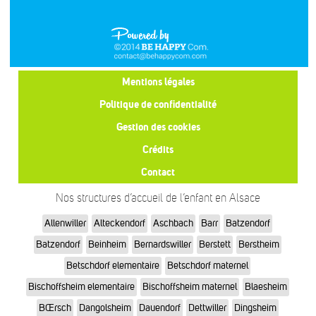
Mentions légales
Politique de confidentialité
Gestion des cookies
Crédits
Contact
Nos structures d’accueil de l’enfant en Alsace
Allenwiller
Alteckendorf
Aschbach
Barr
Batzendorf
Batzendorf
Beinheim
Bernardswiller
Berstett
Berstheim
Betschdorf elementaire
Betschdorf maternel
Bischoffsheim elementaire
Bischoffsheim maternel
Blaesheim
BŒrsch
Dangolsheim
Dauendorf
Dettwiller
Dingsheim