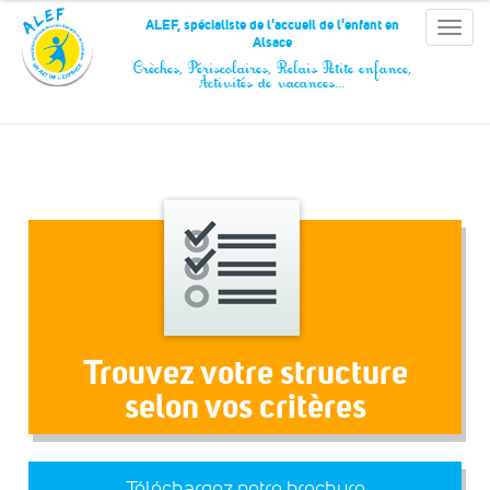
Panneau de gestion des cookies
ALEF, spécialiste de l'accueil de l'enfant en
Toggle
Alsace
naviga
Crèches, Périscolaires, Relais Petite enfance,
Activités de vacances…
Trouvez votre structure
selon vos critères
Téléchargez notre brochure