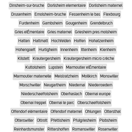
Dinsheim-sur-bruche
Dorlisheim elementaire
Dorlisheim maternel
Drusenheim
Ernolsheim-bruche
Fessenheim le bas
Flexbourg
Furdenheim
Gambsheim
Gougenheim
Grendelbruch
Gries elÉmentaire
Gries maternel
Griesheim pres molsheim
Hatten
Hattmatt
Hochfelden
Hoffen
Hohatzenheim
Hohengoeft
Hurtigheim
Innenheim
Ittenheim
Kienheim
Kilstett
Krautergersheim
Krautergersheim micro crèche
Kuttolsheim
Lupstein
Marmoutier elÉmentaire
Marmoutier maternelle
Meistratzheim
Mollkirch
Monswiller
Morschwiller
Neugartheim
Niedernai
Niederroedern
Niederschaeffolsheim
Oberhaslach
Obernai europe
Obernai freppel
Obernai le parc
Oberschaeffolsheim
Offendorf elémentaire
Offendorf maternel
Ohlungen
Ottersthal
Otterswiller
Ottrott
Pfettisheim
Pfulgriesheim
Plobsheim
Reinhardsmunster
Rittershoffen
Romanswiller
Rosenwiller