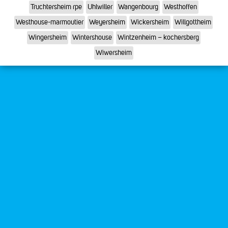
Truchtersheim rpe
Uhlwiller
Wangenbourg
Westhoffen
Westhouse-marmoutier
Weyersheim
Wickersheim
Willgottheim
Wingersheim
Wintershouse
Wintzenheim – kochersberg
Wiwersheim