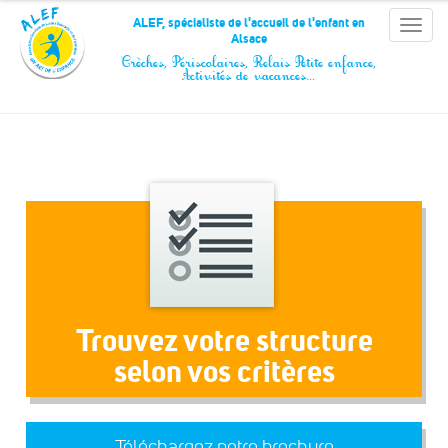
Panneau de gestion des cookies
ALEF, spécialiste de l'accueil de l'enfant en
Toggle
Alsace
naviga
Crèches, Périscolaires, Relais Petite enfance,
Activités de vacances…
Trouvez votre structure
selon vos critères
Téléchargez notre brochure