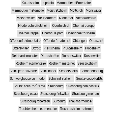
Kuttolsheim
Lupstein
Marmoutier elÉmentaire
Marmoutier maternelle
Meistratzheim
Mollkirch
Monswiller
Morschwiller
Neugartheim
Niedernai
Niederroedern
Niederschaeffolsheim
Oberhaslach
Obernai europe
Obernai freppel
Obernai le parc
Oberschaeffolsheim
Offendorf elémentaire
Offendorf maternel
Ohlungen
Ottersthal
Otterswiller
Ottrott
Pfettisheim
Pfulgriesheim
Plobsheim
Reinhardsmunster
Rittershoffen
Romanswiller
Rosenwiller
Rosheim elementaire
Rosheim maternel
Saessolsheim
Saint-jean-saverne
Saint-nabor
Schnersheim
Schoenenbourg
Schweighouse sur moder
Schwindratzheim
Soultz-sous-forÊts
Soultz-sous-forÊts rpe
Steinbourg
Strasbourg bon pasteur
Strasbourg elsau
Strasbourg finkwiller
Strasbourg meinau
Strasbourg robertsau
Surbourg
Thal-marmoutier
Truchtersheim elementaire
Truchtersheim maternel