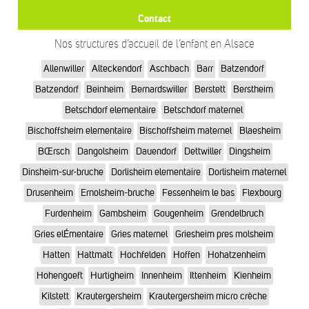
Contact
Nos structures d’accueil de l’enfant en Alsace
Allenwiller
Alteckendorf
Aschbach
Barr
Batzendorf
Batzendorf
Beinheim
Bernardswiller
Berstett
Berstheim
Betschdorf elementaire
Betschdorf maternel
Bischoffsheim elementaire
Bischoffsheim maternel
Blaesheim
BŒrsch
Dangolsheim
Dauendorf
Dettwiller
Dingsheim
Dinsheim-sur-bruche
Dorlisheim elementaire
Dorlisheim maternel
Drusenheim
Ernolsheim-bruche
Fessenheim le bas
Flexbourg
Furdenheim
Gambsheim
Gougenheim
Grendelbruch
Gries elÉmentaire
Gries maternel
Griesheim pres molsheim
Hatten
Hattmatt
Hochfelden
Hoffen
Hohatzenheim
Hohengoeft
Hurtigheim
Innenheim
Ittenheim
Kienheim
Kilstett
Krautergersheim
Krautergersheim micro crèche