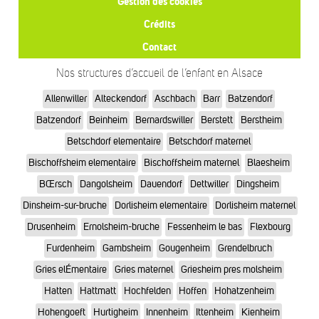
Gestion des cookies
Crédits
Contact
Nos structures d’accueil de l’enfant en Alsace
Allenwiller
Alteckendorf
Aschbach
Barr
Batzendorf
Batzendorf
Beinheim
Bernardswiller
Berstett
Berstheim
Betschdorf elementaire
Betschdorf maternel
Bischoffsheim elementaire
Bischoffsheim maternel
Blaesheim
BŒrsch
Dangolsheim
Dauendorf
Dettwiller
Dingsheim
Dinsheim-sur-bruche
Dorlisheim elementaire
Dorlisheim maternel
Drusenheim
Ernolsheim-bruche
Fessenheim le bas
Flexbourg
Furdenheim
Gambsheim
Gougenheim
Grendelbruch
Gries elÉmentaire
Gries maternel
Griesheim pres molsheim
Hatten
Hattmatt
Hochfelden
Hoffen
Hohatzenheim
Hohengoeft
Hurtigheim
Innenheim
Ittenheim
Kienheim