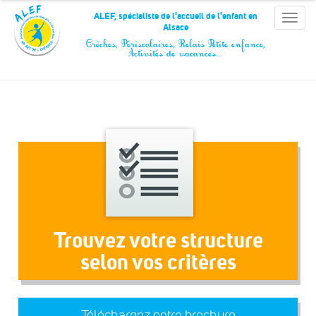
Panneau de gestion des cookies
ALEF, spécialiste de l'accueil de l'enfant en
Toggle
Alsace
naviga
Crèches, Périscolaires, Relais Petite enfance,
Activités de vacances…
Trouvez votre structure
selon vos critères
Téléchargez notre brochure