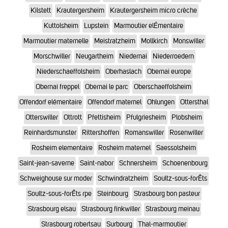
Kilstett
Krautergersheim
Krautergersheim micro crèche
Kuttolsheim
Lupstein
Marmoutier elÉmentaire
Marmoutier maternelle
Meistratzheim
Mollkirch
Monswiller
Morschwiller
Neugartheim
Niedernai
Niederroedern
Niederschaeffolsheim
Oberhaslach
Obernai europe
Obernai freppel
Obernai le parc
Oberschaeffolsheim
Offendorf elémentaire
Offendorf maternel
Ohlungen
Ottersthal
Otterswiller
Ottrott
Pfettisheim
Pfulgriesheim
Plobsheim
Reinhardsmunster
Rittershoffen
Romanswiller
Rosenwiller
Rosheim elementaire
Rosheim maternel
Saessolsheim
Saint-jean-saverne
Saint-nabor
Schnersheim
Schoenenbourg
Schweighouse sur moder
Schwindratzheim
Soultz-sous-forÊts
Soultz-sous-forÊts rpe
Steinbourg
Strasbourg bon pasteur
Strasbourg elsau
Strasbourg finkwiller
Strasbourg meinau
Strasbourg robertsau
Surbourg
Thal-marmoutier