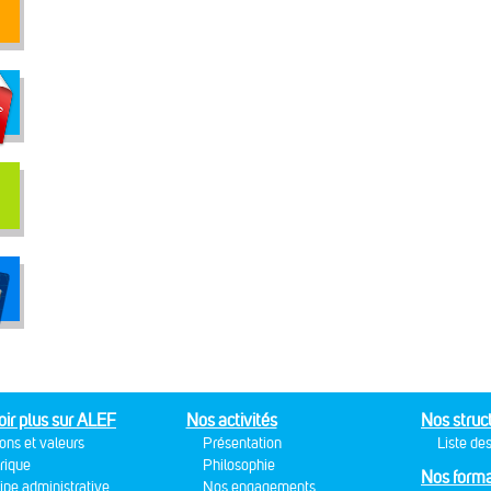
oir plus sur ALEF
Nos activités
Nos struc
ons et valeurs
Présentation
Liste des
rique
Philosophie
Nos forma
ipe administrative
Nos engagements