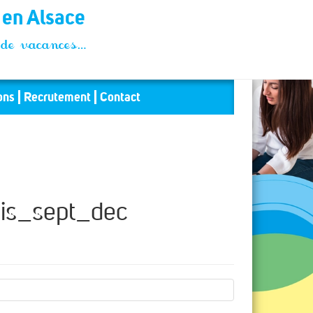
t en Alsace
és de vacances…
ons
Recrutement
Contact
is_sept_dec