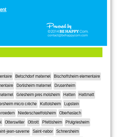
ent
entaire
Betschdorf maternel
Bischoffsheim elementaire
mentaire
Dorlisheim maternel
Drusenheim
maternel
Griesheim pres molsheim
Hatten
Hattmatt
ersheim micro crèche
Kuttolsheim
Lupstein
rroedern
Niederschaeffolsheim
Oberhaslach
l
Otterswiller
Ottrott
Pfettisheim
Pfulgriesheim
int-jean-saverne
Saint-nabor
Schnersheim