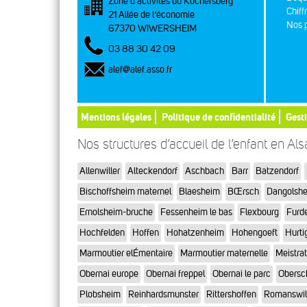
Zone d’activités du Kochersberg
Chiff
21 Allée de l’économie
Nos p
67370 WIWERSHEIM
03 88 30 42 09
alef@alef.asso.fr
Mentions légales
Politique de confidentialité
Gest
Nos structures d’accueil de l’enfant en Al
Allenwiller
Alteckendorf
Aschbach
Barr
Batzendorf
Bischoffsheim maternel
Blaesheim
BŒrsch
Dangolsh
Ernolsheim-bruche
Fessenheim le bas
Flexbourg
Furd
Hochfelden
Hoffen
Hohatzenheim
Hohengoeft
Hurti
Marmoutier elÉmentaire
Marmoutier maternelle
Meistra
Obernai europe
Obernai freppel
Obernai le parc
Obersc
Plobsheim
Reinhardsmunster
Rittershoffen
Romanswil