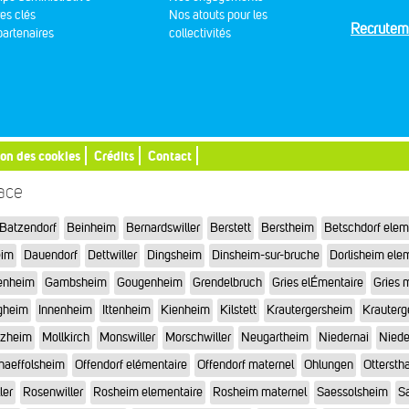
res clés
Nos atouts pour les
Recrutem
artenaires
collectivités
ion des cookies
Crédits
Contact
sace
Batzendorf
Beinheim
Bernardswiller
Berstett
Berstheim
Betschdorf elem
eim
Dauendorf
Dettwiller
Dingsheim
Dinsheim-sur-bruche
Dorlisheim ele
enheim
Gambsheim
Gougenheim
Grendelbruch
Gries elÉmentaire
Gries 
gheim
Innenheim
Ittenheim
Kienheim
Kilstett
Krautergersheim
Krauterg
tzheim
Mollkirch
Monswiller
Morschwiller
Neugartheim
Niedernai
Niede
haeffolsheim
Offendorf elémentaire
Offendorf maternel
Ohlungen
Otterstha
ler
Rosenwiller
Rosheim elementaire
Rosheim maternel
Saessolsheim
Sa