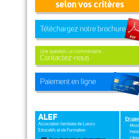
selon vos critères
Téléchargez notre brochure
Une question, un commentaire...
Contactez-nous
Paiement en ligne
ALEF
En sav
Association familiale de Loisirs
Missi
Educatifs et de Formation
Histo
L'équ