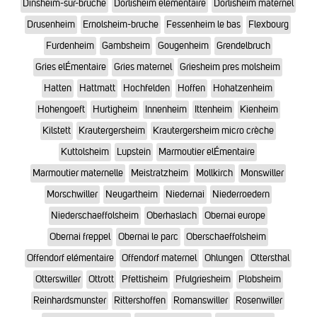
Dinsheim-sur-bruche
Dorlisheim elementaire
Dorlisheim maternel
Drusenheim
Ernolsheim-bruche
Fessenheim le bas
Flexbourg
Furdenheim
Gambsheim
Gougenheim
Grendelbruch
Gries elÉmentaire
Gries maternel
Griesheim pres molsheim
Hatten
Hattmatt
Hochfelden
Hoffen
Hohatzenheim
Hohengoeft
Hurtigheim
Innenheim
Ittenheim
Kienheim
Kilstett
Krautergersheim
Krautergersheim micro crèche
Kuttolsheim
Lupstein
Marmoutier elÉmentaire
Marmoutier maternelle
Meistratzheim
Mollkirch
Monswiller
Morschwiller
Neugartheim
Niedernai
Niederroedern
Niederschaeffolsheim
Oberhaslach
Obernai europe
Obernai freppel
Obernai le parc
Oberschaeffolsheim
Offendorf elémentaire
Offendorf maternel
Ohlungen
Ottersthal
Otterswiller
Ottrott
Pfettisheim
Pfulgriesheim
Plobsheim
Reinhardsmunster
Rittershoffen
Romanswiller
Rosenwiller