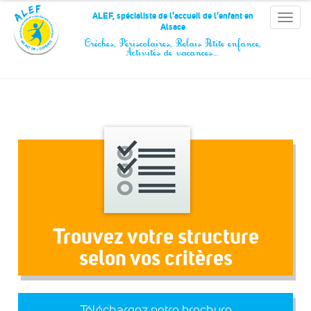
Panneau de gestion des cookies
ALEF, spécialiste de l'accueil de l'enfant en
Toggle
Alsace
naviga
Crèches, Périscolaires, Relais Petite enfance,
Activités de vacances…
Trouvez votre structure
selon vos critères
Téléchargez notre brochure