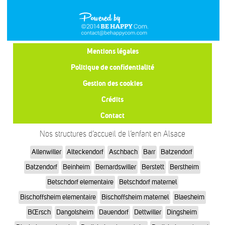
Mentions légales
Politique de confidentialité
Gestion des cookies
Crédits
Contact
Nos structures d’accueil de l’enfant en Alsace
Allenwiller
Alteckendorf
Aschbach
Barr
Batzendorf
Batzendorf
Beinheim
Bernardswiller
Berstett
Berstheim
Betschdorf elementaire
Betschdorf maternel
Bischoffsheim elementaire
Bischoffsheim maternel
Blaesheim
BŒrsch
Dangolsheim
Dauendorf
Dettwiller
Dingsheim