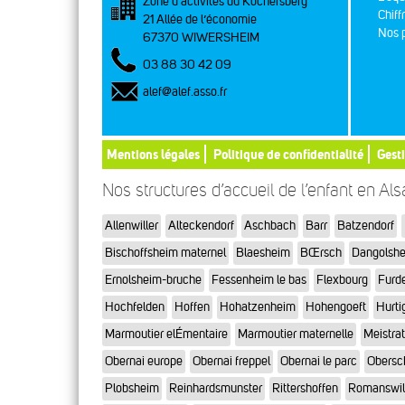
Zone d’activités du Kochersberg
Chiff
21 Allée de l’économie
Nos p
67370 WIWERSHEIM
03 88 30 42 09
alef@alef.asso.fr
Mentions légales
Politique de confidentialité
Gest
Nos structures d’accueil de l’enfant en Al
Allenwiller
Alteckendorf
Aschbach
Barr
Batzendorf
Bischoffsheim maternel
Blaesheim
BŒrsch
Dangolsh
Ernolsheim-bruche
Fessenheim le bas
Flexbourg
Furd
Hochfelden
Hoffen
Hohatzenheim
Hohengoeft
Hurti
Marmoutier elÉmentaire
Marmoutier maternelle
Meistra
Obernai europe
Obernai freppel
Obernai le parc
Obersc
Plobsheim
Reinhardsmunster
Rittershoffen
Romanswil