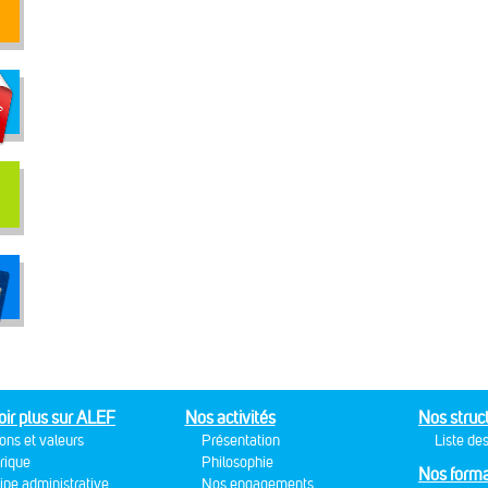
oir plus sur ALEF
Nos activités
Nos struc
ons et valeurs
Présentation
Liste des
rique
Philosophie
Nos forma
ipe administrative
Nos engagements