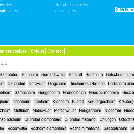
res clés
Nos atouts pour les
Recrutem
artenaires
collectivités
ion des cookies
Crédits
Contact
sace
Batzendorf
Beinheim
Bernardswiller
Berstett
Berstheim
Betschdorf elem
eim
Dauendorf
Dettwiller
Dingsheim
Dinsheim-sur-bruche
Dorlisheim ele
enheim
Gambsheim
Gougenheim
Grendelbruch
Gries elÉmentaire
Gries 
gheim
Innenheim
Ittenheim
Kienheim
Kilstett
Krautergersheim
Krauterg
tzheim
Mollkirch
Monswiller
Morschwiller
Neugartheim
Niedernai
Niede
haeffolsheim
Offendorf elémentaire
Offendorf maternel
Ohlungen
Otterstha
ler
Rosenwiller
Rosheim elementaire
Rosheim maternel
Saessolsheim
Sa