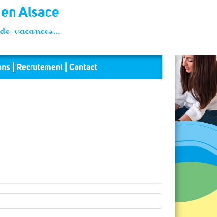
t en Alsace
és de vacances…
ons
Recrutement
Contact