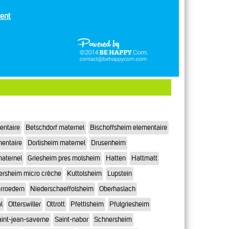
ent
entaire
Betschdorf maternel
Bischoffsheim elementaire
mentaire
Dorlisheim maternel
Drusenheim
maternel
Griesheim pres molsheim
Hatten
Hattmatt
ersheim micro crèche
Kuttolsheim
Lupstein
rroedern
Niederschaeffolsheim
Oberhaslach
l
Otterswiller
Ottrott
Pfettisheim
Pfulgriesheim
int-jean-saverne
Saint-nabor
Schnersheim