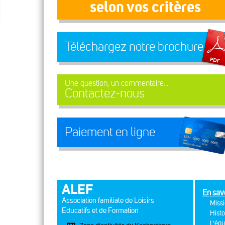
selon vos critères
Téléchargez notre brochure
Une question, un commentaire...
Contactez-nous
Paiement en ligne
ALEF
En sav
Association familiale de Loisirs
Missi
Educatifs et de Formation
Histo
L'équ