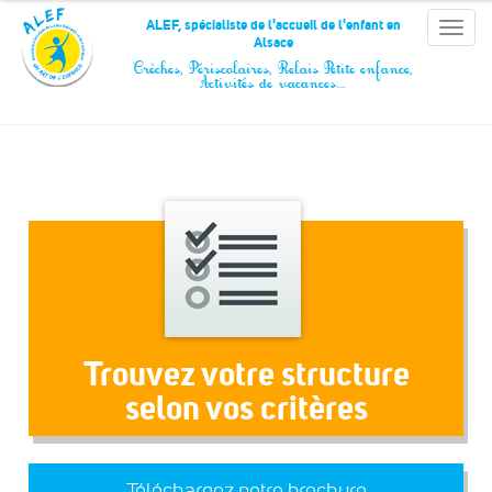
Panneau de gestion des cookies
ALEF, spécialiste de l'accueil de l'enfant en
Toggle
Alsace
naviga
Crèches, Périscolaires, Relais Petite enfance,
Activités de vacances…
Trouvez votre structure
selon vos critères
Téléchargez notre brochure