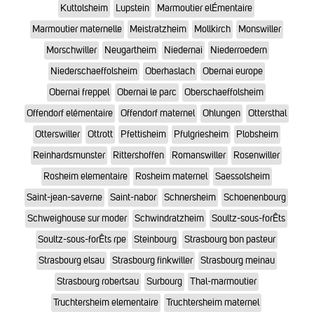
Kuttolsheim
Lupstein
Marmoutier elÉmentaire
Marmoutier maternelle
Meistratzheim
Mollkirch
Monswiller
Morschwiller
Neugartheim
Niedernai
Niederroedern
Niederschaeffolsheim
Oberhaslach
Obernai europe
Obernai freppel
Obernai le parc
Oberschaeffolsheim
Offendorf elémentaire
Offendorf maternel
Ohlungen
Ottersthal
Otterswiller
Ottrott
Pfettisheim
Pfulgriesheim
Plobsheim
Reinhardsmunster
Rittershoffen
Romanswiller
Rosenwiller
Rosheim elementaire
Rosheim maternel
Saessolsheim
Saint-jean-saverne
Saint-nabor
Schnersheim
Schoenenbourg
Schweighouse sur moder
Schwindratzheim
Soultz-sous-forÊts
Soultz-sous-forÊts rpe
Steinbourg
Strasbourg bon pasteur
Strasbourg elsau
Strasbourg finkwiller
Strasbourg meinau
Strasbourg robertsau
Surbourg
Thal-marmoutier
Truchtersheim elementaire
Truchtersheim maternel