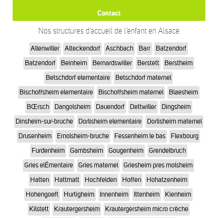
Contact
Nos structures d’accueil de l’enfant en Alsace
Allenwiller
Alteckendorf
Aschbach
Barr
Batzendorf
Batzendorf
Beinheim
Bernardswiller
Berstett
Berstheim
Betschdorf elementaire
Betschdorf maternel
Bischoffsheim elementaire
Bischoffsheim maternel
Blaesheim
BŒrsch
Dangolsheim
Dauendorf
Dettwiller
Dingsheim
Dinsheim-sur-bruche
Dorlisheim elementaire
Dorlisheim maternel
Drusenheim
Ernolsheim-bruche
Fessenheim le bas
Flexbourg
Furdenheim
Gambsheim
Gougenheim
Grendelbruch
Gries elÉmentaire
Gries maternel
Griesheim pres molsheim
Hatten
Hattmatt
Hochfelden
Hoffen
Hohatzenheim
Hohengoeft
Hurtigheim
Innenheim
Ittenheim
Kienheim
Kilstett
Krautergersheim
Krautergersheim micro crèche