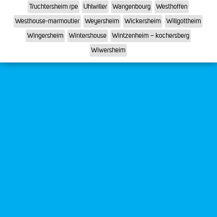
Truchtersheim rpe
Uhlwiller
Wangenbourg
Westhoffen
Westhouse-marmoutier
Weyersheim
Wickersheim
Willgottheim
Wingersheim
Wintershouse
Wintzenheim – kochersberg
Wiwersheim