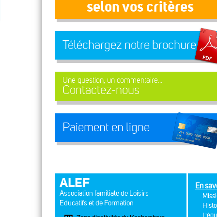
selon vos critères
Téléchargez notre brochure
Une question, un commentaire...
Contactez-nous
Paiement en ligne
ALEF
En sav
Association familiale de Loisirs
Missi
Educatifs et de Formation
Histo
L'équ