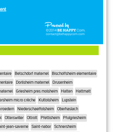
ent
entaire
Betschdorf maternel
Bischoffsheim elementaire
mentaire
Dorlisheim maternel
Drusenheim
maternel
Griesheim pres molsheim
Hatten
Hattmatt
ersheim micro crèche
Kuttolsheim
Lupstein
rroedern
Niederschaeffolsheim
Oberhaslach
l
Otterswiller
Ottrott
Pfettisheim
Pfulgriesheim
int-jean-saverne
Saint-nabor
Schnersheim