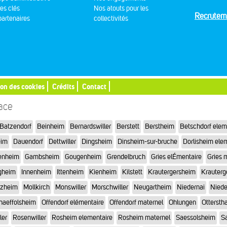
res clés
Nos atouts pour les
Recrutem
artenaires
collectivités
ion des cookies
Crédits
Contact
sace
Batzendorf
Beinheim
Bernardswiller
Berstett
Berstheim
Betschdorf elem
eim
Dauendorf
Dettwiller
Dingsheim
Dinsheim-sur-bruche
Dorlisheim ele
enheim
Gambsheim
Gougenheim
Grendelbruch
Gries elÉmentaire
Gries 
gheim
Innenheim
Ittenheim
Kienheim
Kilstett
Krautergersheim
Krauterg
tzheim
Mollkirch
Monswiller
Morschwiller
Neugartheim
Niedernai
Niede
haeffolsheim
Offendorf elémentaire
Offendorf maternel
Ohlungen
Otterstha
ler
Rosenwiller
Rosheim elementaire
Rosheim maternel
Saessolsheim
Sa