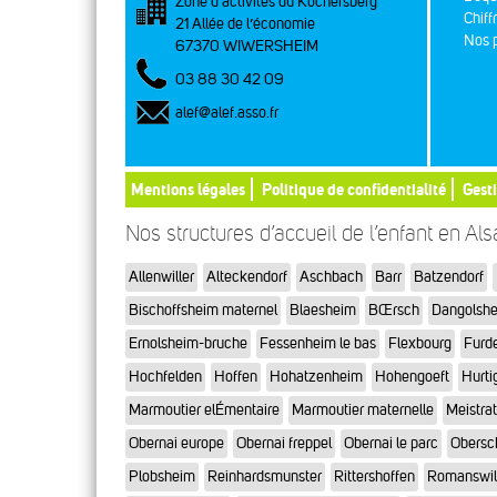
Zone d’activités du Kochersberg
Chiff
21 Allée de l’économie
Nos p
67370 WIWERSHEIM
03 88 30 42 09
alef@alef.asso.fr
Mentions légales
Politique de confidentialité
Gest
Nos structures d’accueil de l’enfant en Al
Allenwiller
Alteckendorf
Aschbach
Barr
Batzendorf
Bischoffsheim maternel
Blaesheim
BŒrsch
Dangolsh
Ernolsheim-bruche
Fessenheim le bas
Flexbourg
Furd
Hochfelden
Hoffen
Hohatzenheim
Hohengoeft
Hurti
Marmoutier elÉmentaire
Marmoutier maternelle
Meistra
Obernai europe
Obernai freppel
Obernai le parc
Obersc
Plobsheim
Reinhardsmunster
Rittershoffen
Romanswil