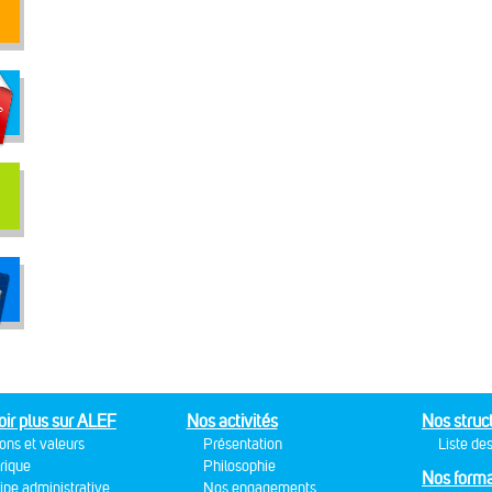
oir plus sur ALEF
Nos activités
Nos struc
ons et valeurs
Présentation
Liste des
rique
Philosophie
Nos forma
ipe administrative
Nos engagements