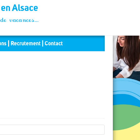
t en Alsace
és de vacances…
ons
Recrutement
Contact