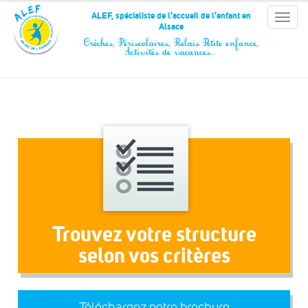
Panneau de gestion des cookies
ALEF, spécialiste de l'accueil de l'enfant en
Toggle
Alsace
naviga
Crèches, Périscolaires, Relais Petite enfance,
Activités de vacances…
Trouvez votre structure
selon vos critères
Téléchargez notre brochure