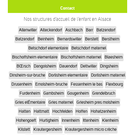
Contact
Nos structures d’accueil de l’enfant en Alsace
Allenwiller
Alteckendorf
Aschbach
Barr
Batzendorf
Batzendorf
Beinheim
Bernardswiller
Berstett
Berstheim
Betschdorf elementaire
Betschdorf maternel
Bischoffsheim elementaire
Bischoffsheim maternel
Blaesheim
BŒrsch
Dangolsheim
Dauendorf
Dettwiller
Dingsheim
Dinsheim-sur-bruche
Dorlisheim elementaire
Dorlisheim maternel
Drusenheim
Ernolsheim-bruche
Fessenheim le bas
Flexbourg
Furdenheim
Gambsheim
Gougenheim
Grendelbruch
Gries elÉmentaire
Gries maternel
Griesheim pres molsheim
Hatten
Hattmatt
Hochfelden
Hoffen
Hohatzenheim
Hohengoeft
Hurtigheim
Innenheim
Ittenheim
Kienheim
Kilstett
Krautergersheim
Krautergersheim micro crèche