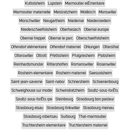
Kuttolsheim
Lupstein
Marmoutier elÉmentaire
Marmoutier maternelle
Meistratzheim
Mollkirch
Monswiller
Morschwiller
Neugartheim
Niedernai
Niederroedern
Niederschaeffolsheim
Oberhaslach
Obernai europe
Obernai freppel
Obernai le parc
Oberschaeffolsheim
Offendorf elémentaire
Offendorf maternel
Ohlungen
Ottersthal
Otterswiller
Ottrott
Pfettisheim
Pfulgriesheim
Plobsheim
Reinhardsmunster
Rittershoffen
Romanswiller
Rosenwiller
Rosheim elementaire
Rosheim maternel
Saessolsheim
Saint-jean-saverne
Saint-nabor
Schnersheim
Schoenenbourg
Schweighouse sur moder
Schwindratzheim
Soultz-sous-forÊts
Soultz-sous-forÊts rpe
Steinbourg
Strasbourg bon pasteur
Strasbourg elsau
Strasbourg finkwiller
Strasbourg meinau
Strasbourg robertsau
Surbourg
Thal-marmoutier
Truchtersheim elementaire
Truchtersheim maternel