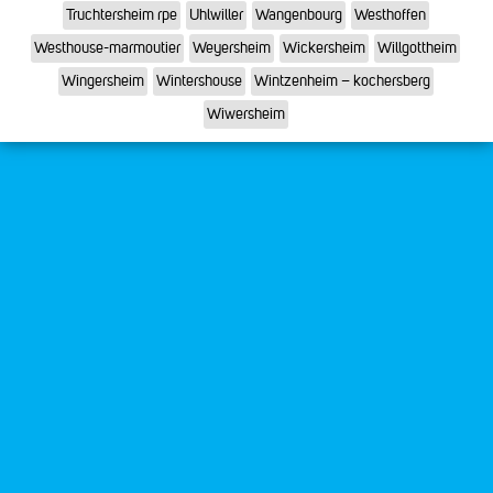
Truchtersheim rpe
Uhlwiller
Wangenbourg
Westhoffen
Westhouse-marmoutier
Weyersheim
Wickersheim
Willgottheim
Wingersheim
Wintershouse
Wintzenheim – kochersberg
Wiwersheim