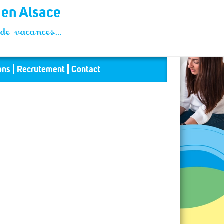
t en Alsace
és de vacances…
ons
Recrutement
Contact