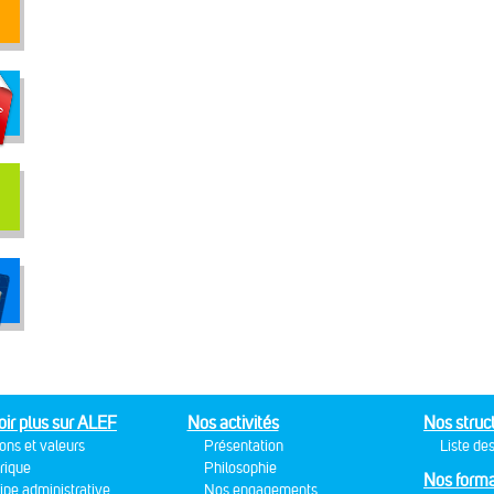
oir plus sur ALEF
Nos activités
Nos struc
ons et valeurs
Présentation
Liste des
rique
Philosophie
Nos forma
ipe administrative
Nos engagements