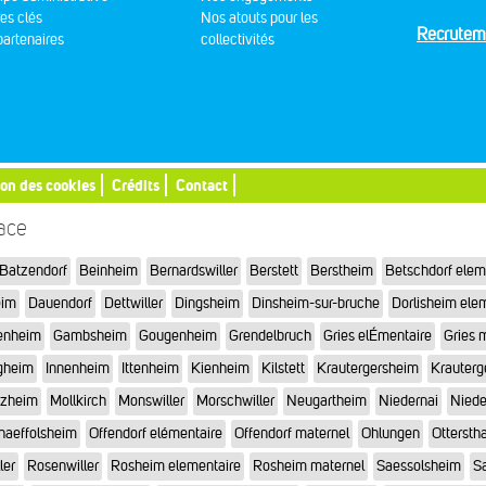
res clés
Nos atouts pour les
Recrutem
artenaires
collectivités
ion des cookies
Crédits
Contact
sace
Batzendorf
Beinheim
Bernardswiller
Berstett
Berstheim
Betschdorf elem
eim
Dauendorf
Dettwiller
Dingsheim
Dinsheim-sur-bruche
Dorlisheim ele
enheim
Gambsheim
Gougenheim
Grendelbruch
Gries elÉmentaire
Gries 
gheim
Innenheim
Ittenheim
Kienheim
Kilstett
Krautergersheim
Krauterg
tzheim
Mollkirch
Monswiller
Morschwiller
Neugartheim
Niedernai
Niede
haeffolsheim
Offendorf elémentaire
Offendorf maternel
Ohlungen
Otterstha
ler
Rosenwiller
Rosheim elementaire
Rosheim maternel
Saessolsheim
Sa