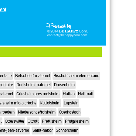
ent
entaire
Betschdorf maternel
Bischoffsheim elementaire
mentaire
Dorlisheim maternel
Drusenheim
maternel
Griesheim pres molsheim
Hatten
Hattmatt
ersheim micro crèche
Kuttolsheim
Lupstein
rroedern
Niederschaeffolsheim
Oberhaslach
l
Otterswiller
Ottrott
Pfettisheim
Pfulgriesheim
int-jean-saverne
Saint-nabor
Schnersheim