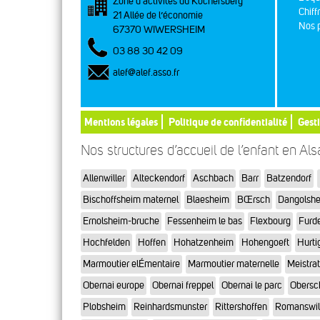
Zone d’activités du Kochersberg
Chiff
21 Allée de l’économie
Nos p
67370 WIWERSHEIM
03 88 30 42 09
alef@alef.asso.fr
Mentions légales
Politique de confidentialité
Gest
Nos structures d’accueil de l’enfant en Al
Allenwiller
Alteckendorf
Aschbach
Barr
Batzendorf
Bischoffsheim maternel
Blaesheim
BŒrsch
Dangolsh
Ernolsheim-bruche
Fessenheim le bas
Flexbourg
Furd
Hochfelden
Hoffen
Hohatzenheim
Hohengoeft
Hurti
Marmoutier elÉmentaire
Marmoutier maternelle
Meistra
Obernai europe
Obernai freppel
Obernai le parc
Obersc
Plobsheim
Reinhardsmunster
Rittershoffen
Romanswil