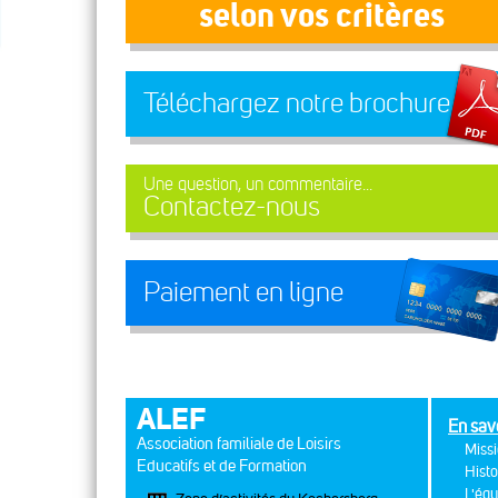
selon vos critères
Téléchargez notre brochure
Une question, un commentaire...
Contactez-nous
Paiement en ligne
ALEF
En sav
Association familiale de Loisirs
Missi
Educatifs et de Formation
Histo
L'équ