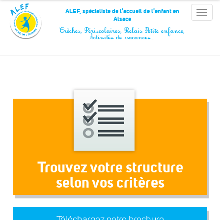
Panneau de gestion des cookies
ALEF, spécialiste de l'accueil de l'enfant en
Toggle
Alsace
naviga
Crèches, Périscolaires, Relais Petite enfance,
Activités de vacances…
Trouvez votre structure
selon vos critères
Téléchargez notre brochure