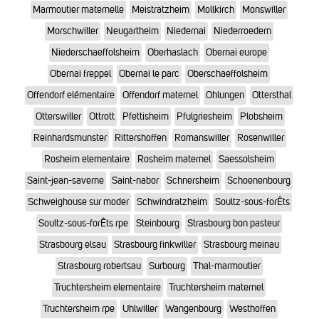
Marmoutier maternelle
Meistratzheim
Mollkirch
Monswiller
Morschwiller
Neugartheim
Niedernai
Niederroedern
Niederschaeffolsheim
Oberhaslach
Obernai europe
Obernai freppel
Obernai le parc
Oberschaeffolsheim
Offendorf elémentaire
Offendorf maternel
Ohlungen
Ottersthal
Otterswiller
Ottrott
Pfettisheim
Pfulgriesheim
Plobsheim
Reinhardsmunster
Rittershoffen
Romanswiller
Rosenwiller
Rosheim elementaire
Rosheim maternel
Saessolsheim
Saint-jean-saverne
Saint-nabor
Schnersheim
Schoenenbourg
Schweighouse sur moder
Schwindratzheim
Soultz-sous-forÊts
Soultz-sous-forÊts rpe
Steinbourg
Strasbourg bon pasteur
Strasbourg elsau
Strasbourg finkwiller
Strasbourg meinau
Strasbourg robertsau
Surbourg
Thal-marmoutier
Truchtersheim elementaire
Truchtersheim maternel
Truchtersheim rpe
Uhlwiller
Wangenbourg
Westhoffen