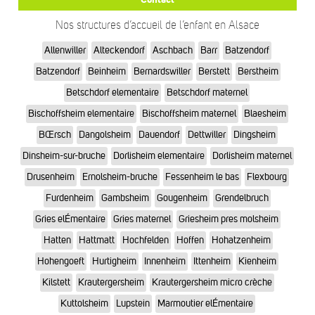
Nos structures d’accueil de l’enfant en Alsace
Allenwiller
Alteckendorf
Aschbach
Barr
Batzendorf
Batzendorf
Beinheim
Bernardswiller
Berstett
Berstheim
Betschdorf elementaire
Betschdorf maternel
Bischoffsheim elementaire
Bischoffsheim maternel
Blaesheim
BŒrsch
Dangolsheim
Dauendorf
Dettwiller
Dingsheim
Dinsheim-sur-bruche
Dorlisheim elementaire
Dorlisheim maternel
Drusenheim
Ernolsheim-bruche
Fessenheim le bas
Flexbourg
Furdenheim
Gambsheim
Gougenheim
Grendelbruch
Gries elÉmentaire
Gries maternel
Griesheim pres molsheim
Hatten
Hattmatt
Hochfelden
Hoffen
Hohatzenheim
Hohengoeft
Hurtigheim
Innenheim
Ittenheim
Kienheim
Kilstett
Krautergersheim
Krautergersheim micro crèche
Kuttolsheim
Lupstein
Marmoutier elÉmentaire