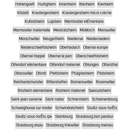
Hohengoeft
Hurtigheim
Innenheim
Ittenheim
Kienheim
Kilstett
Krautergersheim
Krautergersheim micro crèche
Kuttolsheim
Lupstein
Marmoutier elÉmentaire
Marmoutier maternelle
Meistratzheim
Mollkirch
Monswiller
Morschwiller
Neugartheim
Niedernai
Niederroedern
Niederschaeffolsheim
Oberhaslach
Obernai europe
Obernai freppel
Obernai le parc
Oberschaeffolsheim
Offendorf elémentaire
Offendorf maternel
Ohlungen
Ottersthal
Otterswiller
Ottrott
Pfettisheim
Pfulgriesheim
Plobsheim
Reinhardsmunster
Rittershoffen
Romanswiller
Rosenwiller
Rosheim elementaire
Rosheim maternel
Saessolsheim
Saint-jean-saverne
Saint-nabor
Schnersheim
Schoenenbourg
Schweighouse sur moder
Schwindratzheim
Soultz-sous-forÊts
Soultz-sous-forÊts rpe
Steinbourg
Strasbourg bon pasteur
Strasbourg elsau
Strasbourg finkwiller
Strasbourg meinau