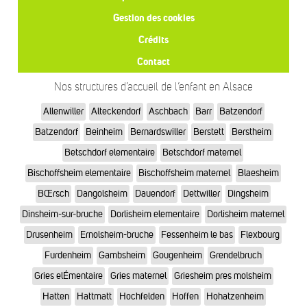
Gestion des cookies
Crédits
Contact
Nos structures d’accueil de l’enfant en Alsace
Allenwiller
Alteckendorf
Aschbach
Barr
Batzendorf
Batzendorf
Beinheim
Bernardswiller
Berstett
Berstheim
Betschdorf elementaire
Betschdorf maternel
Bischoffsheim elementaire
Bischoffsheim maternel
Blaesheim
BŒrsch
Dangolsheim
Dauendorf
Dettwiller
Dingsheim
Dinsheim-sur-bruche
Dorlisheim elementaire
Dorlisheim maternel
Drusenheim
Ernolsheim-bruche
Fessenheim le bas
Flexbourg
Furdenheim
Gambsheim
Gougenheim
Grendelbruch
Gries elÉmentaire
Gries maternel
Griesheim pres molsheim
Hatten
Hattmatt
Hochfelden
Hoffen
Hohatzenheim