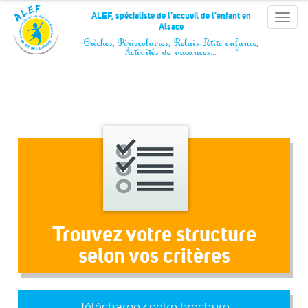
Panneau de gestion des cookies
ALEF, spécialiste de l'accueil de l'enfant en
Toggle
Alsace
naviga
Crèches, Périscolaires, Relais Petite enfance,
Activités de vacances…
Trouvez votre structure
selon vos critères
Téléchargez notre brochure