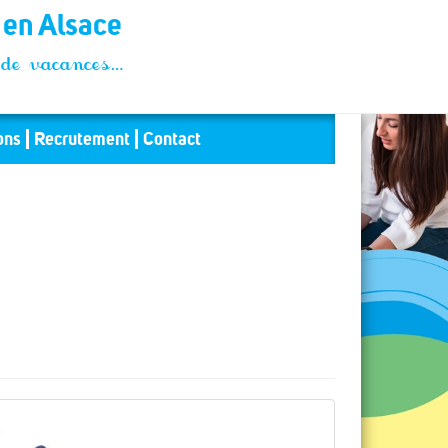
t en Alsace
és de vacances…
ons
Recrutement
Contact