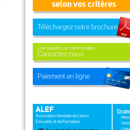
selon vos critères
Téléchargez notre brochure
Une question, un commentaire...
Contactez-nous
Paiement en ligne
ALEF
En sav
Association familiale de Loisirs
Missi
Educatifs et de Formation
Histo
L'équ