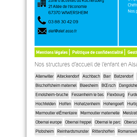
Zone d’activités du Kochersberg
Chiff
21 Allée de l’économie
Nos p
67370 WIWERSHEIM
03 88 30 42 09
alef@alef.asso.fr
Mentions légales
Politique de confidentialité
Gest
Nos structures d’accueil de l’enfant en Al
Allenwiller
Alteckendorf
Aschbach
Barr
Batzendorf
Bischoffsheim maternel
Blaesheim
BŒrsch
Dangolsh
Ernolsheim-bruche
Fessenheim le bas
Flexbourg
Furd
Hochfelden
Hoffen
Hohatzenheim
Hohengoeft
Hurti
Marmoutier elÉmentaire
Marmoutier maternelle
Meistra
Obernai europe
Obernai freppel
Obernai le parc
Obersc
Plobsheim
Reinhardsmunster
Rittershoffen
Romanswil