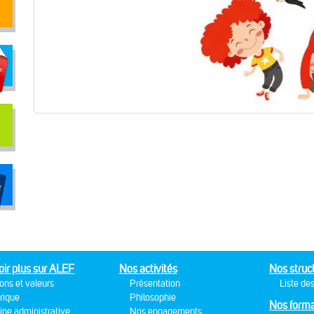
oir plus sur ALEF
Nos activités
Nos struc
ons et valeurs
Présentation
Liste des
rique
Philosophie
Nos forma
ipe administrative
Nos engagements