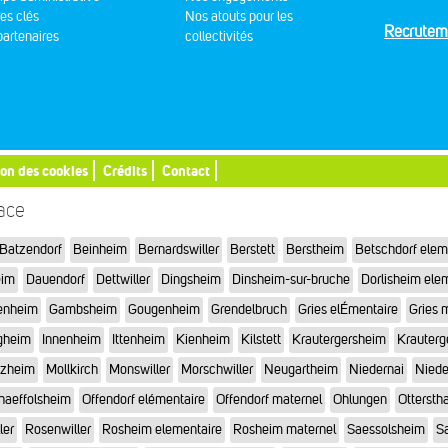
res clés
Nos atouts pour les
Recrutem
artenaires
collectivités
ion des cookies
Crédits
Contact
sace
Batzendorf
Beinheim
Bernardswiller
Berstett
Berstheim
Betschdorf elem
eim
Dauendorf
Dettwiller
Dingsheim
Dinsheim-sur-bruche
Dorlisheim ele
enheim
Gambsheim
Gougenheim
Grendelbruch
Gries elÉmentaire
Gries 
gheim
Innenheim
Ittenheim
Kienheim
Kilstett
Krautergersheim
Krauterg
tzheim
Mollkirch
Monswiller
Morschwiller
Neugartheim
Niedernai
Niede
haeffolsheim
Offendorf elémentaire
Offendorf maternel
Ohlungen
Otterstha
ler
Rosenwiller
Rosheim elementaire
Rosheim maternel
Saessolsheim
Sa