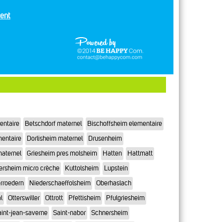
ent
entaire
Betschdorf maternel
Bischoffsheim elementaire
mentaire
Dorlisheim maternel
Drusenheim
maternel
Griesheim pres molsheim
Hatten
Hattmatt
ersheim micro crèche
Kuttolsheim
Lupstein
rroedern
Niederschaeffolsheim
Oberhaslach
l
Otterswiller
Ottrott
Pfettisheim
Pfulgriesheim
int-jean-saverne
Saint-nabor
Schnersheim