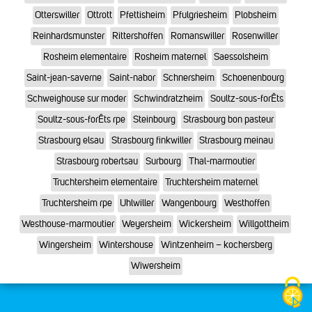
Otterswiller
Ottrott
Pfettisheim
Pfulgriesheim
Plobsheim
Reinhardsmunster
Rittershoffen
Romanswiller
Rosenwiller
Rosheim elementaire
Rosheim maternel
Saessolsheim
Saint-jean-saverne
Saint-nabor
Schnersheim
Schoenenbourg
Schweighouse sur moder
Schwindratzheim
Soultz-sous-forÊts
Soultz-sous-forÊts rpe
Steinbourg
Strasbourg bon pasteur
Strasbourg elsau
Strasbourg finkwiller
Strasbourg meinau
Strasbourg robertsau
Surbourg
Thal-marmoutier
Truchtersheim elementaire
Truchtersheim maternel
Truchtersheim rpe
Uhlwiller
Wangenbourg
Westhoffen
Westhouse-marmoutier
Weyersheim
Wickersheim
Willgottheim
Wingersheim
Wintershouse
Wintzenheim – kochersberg
Wiwersheim