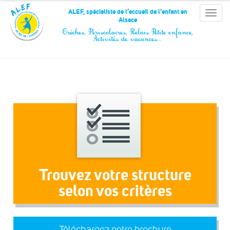
Panneau de gestion des cookies
ALEF, spécialiste de l'accueil de l'enfant en
Toggle
Alsace
naviga
Crèches, Périscolaires, Relais Petite enfance,
Activités de vacances…
Trouvez votre structure
selon vos critères
Téléchargez notre brochure