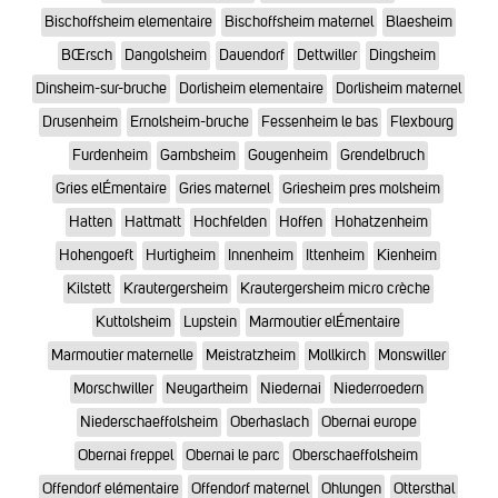
Bischoffsheim elementaire
Bischoffsheim maternel
Blaesheim
BŒrsch
Dangolsheim
Dauendorf
Dettwiller
Dingsheim
Dinsheim-sur-bruche
Dorlisheim elementaire
Dorlisheim maternel
Drusenheim
Ernolsheim-bruche
Fessenheim le bas
Flexbourg
Furdenheim
Gambsheim
Gougenheim
Grendelbruch
Gries elÉmentaire
Gries maternel
Griesheim pres molsheim
Hatten
Hattmatt
Hochfelden
Hoffen
Hohatzenheim
Hohengoeft
Hurtigheim
Innenheim
Ittenheim
Kienheim
Kilstett
Krautergersheim
Krautergersheim micro crèche
Kuttolsheim
Lupstein
Marmoutier elÉmentaire
Marmoutier maternelle
Meistratzheim
Mollkirch
Monswiller
Morschwiller
Neugartheim
Niedernai
Niederroedern
Niederschaeffolsheim
Oberhaslach
Obernai europe
Obernai freppel
Obernai le parc
Oberschaeffolsheim
Offendorf elémentaire
Offendorf maternel
Ohlungen
Ottersthal