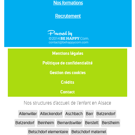
Nos formations
Recrutement
Mentions légales
Politique de confidentialité
Gestion des cookies
Crédits
Contact
Nos structures d’accueil de l’enfant en Alsace
Allenwiller
Alteckendorf
Aschbach
Barr
Batzendorf
Batzendorf
Beinheim
Bernardswiller
Berstett
Berstheim
Betschdorf elementaire
Betschdorf maternel