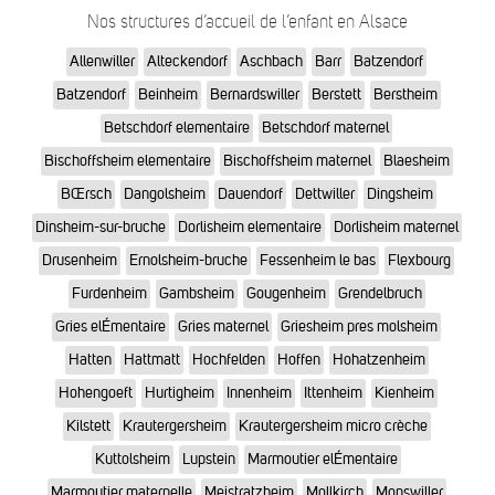
Nos structures d’accueil de l’enfant en Alsace
Allenwiller
Alteckendorf
Aschbach
Barr
Batzendorf
Batzendorf
Beinheim
Bernardswiller
Berstett
Berstheim
Betschdorf elementaire
Betschdorf maternel
Bischoffsheim elementaire
Bischoffsheim maternel
Blaesheim
BŒrsch
Dangolsheim
Dauendorf
Dettwiller
Dingsheim
Dinsheim-sur-bruche
Dorlisheim elementaire
Dorlisheim maternel
Drusenheim
Ernolsheim-bruche
Fessenheim le bas
Flexbourg
Furdenheim
Gambsheim
Gougenheim
Grendelbruch
Gries elÉmentaire
Gries maternel
Griesheim pres molsheim
Hatten
Hattmatt
Hochfelden
Hoffen
Hohatzenheim
Hohengoeft
Hurtigheim
Innenheim
Ittenheim
Kienheim
Kilstett
Krautergersheim
Krautergersheim micro crèche
Kuttolsheim
Lupstein
Marmoutier elÉmentaire
Marmoutier maternelle
Meistratzheim
Mollkirch
Monswiller