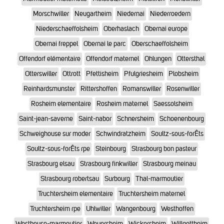
Morschwiller
Neugartheim
Niedernai
Niederroedern
Niederschaeffolsheim
Oberhaslach
Obernai europe
Obernai freppel
Obernai le parc
Oberschaeffolsheim
Offendorf elémentaire
Offendorf maternel
Ohlungen
Ottersthal
Otterswiller
Ottrott
Pfettisheim
Pfulgriesheim
Plobsheim
Reinhardsmunster
Rittershoffen
Romanswiller
Rosenwiller
Rosheim elementaire
Rosheim maternel
Saessolsheim
Saint-jean-saverne
Saint-nabor
Schnersheim
Schoenenbourg
Schweighouse sur moder
Schwindratzheim
Soultz-sous-forÊts
Soultz-sous-forÊts rpe
Steinbourg
Strasbourg bon pasteur
Strasbourg elsau
Strasbourg finkwiller
Strasbourg meinau
Strasbourg robertsau
Surbourg
Thal-marmoutier
Truchtersheim elementaire
Truchtersheim maternel
Truchtersheim rpe
Uhlwiller
Wangenbourg
Westhoffen
Westhouse-marmoutier
Weyersheim
Wickersheim
Willgottheim