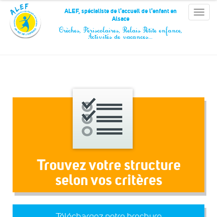
Panneau de gestion des cookies
ALEF, spécialiste de l'accueil de l'enfant en
Toggle
Alsace
naviga
Crèches, Périscolaires, Relais Petite enfance,
Activités de vacances…
Trouvez votre structure
selon vos critères
Téléchargez notre brochure