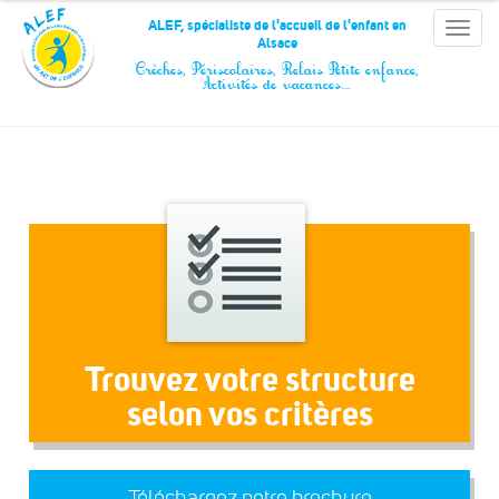
Panneau de gestion des cookies
ALEF, spécialiste de l'accueil de l'enfant en
Toggle
Alsace
naviga
Crèches, Périscolaires, Relais Petite enfance,
Activités de vacances…
Trouvez votre structure
selon vos critères
Téléchargez notre brochure