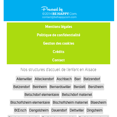
Mentions légales
Politique de confidentialité
Gestion des cookies
Crédits
Contact
Nos structures d’accueil de l’enfant en Alsace
Allenwiller
Alteckendorf
Aschbach
Barr
Batzendorf
Batzendorf
Beinheim
Bernardswiller
Berstett
Berstheim
Betschdorf elementaire
Betschdorf maternel
Bischoffsheim elementaire
Bischoffsheim maternel
Blaesheim
BŒrsch
Dangolsheim
Dauendorf
Dettwiller
Dingsheim