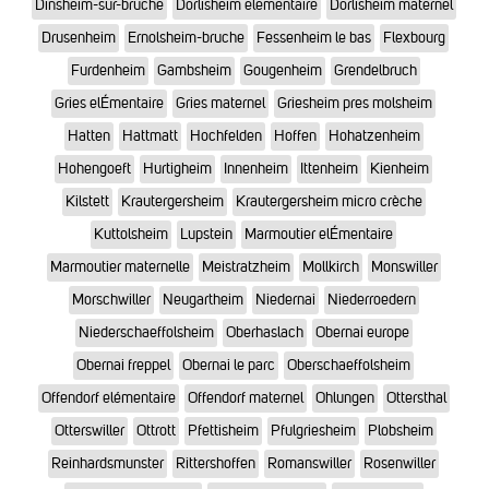
Dinsheim-sur-bruche
Dorlisheim elementaire
Dorlisheim maternel
Drusenheim
Ernolsheim-bruche
Fessenheim le bas
Flexbourg
Furdenheim
Gambsheim
Gougenheim
Grendelbruch
Gries elÉmentaire
Gries maternel
Griesheim pres molsheim
Hatten
Hattmatt
Hochfelden
Hoffen
Hohatzenheim
Hohengoeft
Hurtigheim
Innenheim
Ittenheim
Kienheim
Kilstett
Krautergersheim
Krautergersheim micro crèche
Kuttolsheim
Lupstein
Marmoutier elÉmentaire
Marmoutier maternelle
Meistratzheim
Mollkirch
Monswiller
Morschwiller
Neugartheim
Niedernai
Niederroedern
Niederschaeffolsheim
Oberhaslach
Obernai europe
Obernai freppel
Obernai le parc
Oberschaeffolsheim
Offendorf elémentaire
Offendorf maternel
Ohlungen
Ottersthal
Otterswiller
Ottrott
Pfettisheim
Pfulgriesheim
Plobsheim
Reinhardsmunster
Rittershoffen
Romanswiller
Rosenwiller