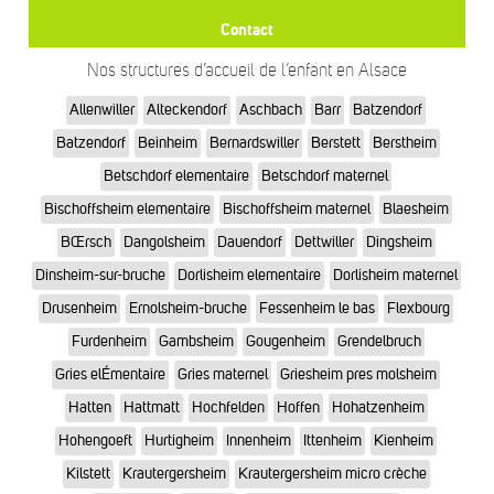
Contact
Nos structures d’accueil de l’enfant en Alsace
Allenwiller
Alteckendorf
Aschbach
Barr
Batzendorf
Batzendorf
Beinheim
Bernardswiller
Berstett
Berstheim
Betschdorf elementaire
Betschdorf maternel
Bischoffsheim elementaire
Bischoffsheim maternel
Blaesheim
BŒrsch
Dangolsheim
Dauendorf
Dettwiller
Dingsheim
Dinsheim-sur-bruche
Dorlisheim elementaire
Dorlisheim maternel
Drusenheim
Ernolsheim-bruche
Fessenheim le bas
Flexbourg
Furdenheim
Gambsheim
Gougenheim
Grendelbruch
Gries elÉmentaire
Gries maternel
Griesheim pres molsheim
Hatten
Hattmatt
Hochfelden
Hoffen
Hohatzenheim
Hohengoeft
Hurtigheim
Innenheim
Ittenheim
Kienheim
Kilstett
Krautergersheim
Krautergersheim micro crèche