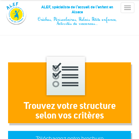
Panneau de gestion des cookies
ALEF, spécialiste de l'accueil de l'enfant en
Toggle
Alsace
naviga
Crèches, Périscolaires, Relais Petite enfance,
Activités de vacances…
Trouvez votre structure
selon vos critères
Téléchargez notre brochure