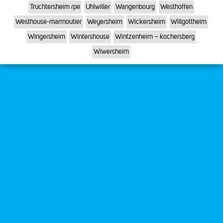
Truchtersheim rpe
Uhlwiller
Wangenbourg
Westhoffen
Westhouse-marmoutier
Weyersheim
Wickersheim
Willgottheim
Wingersheim
Wintershouse
Wintzenheim – kochersberg
Wiwersheim