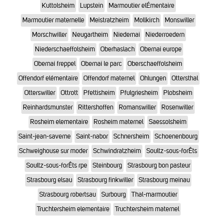
Kuttolsheim
Lupstein
Marmoutier elÉmentaire
Marmoutier maternelle
Meistratzheim
Mollkirch
Monswiller
Morschwiller
Neugartheim
Niedernai
Niederroedern
Niederschaeffolsheim
Oberhaslach
Obernai europe
Obernai freppel
Obernai le parc
Oberschaeffolsheim
Offendorf elémentaire
Offendorf maternel
Ohlungen
Ottersthal
Otterswiller
Ottrott
Pfettisheim
Pfulgriesheim
Plobsheim
Reinhardsmunster
Rittershoffen
Romanswiller
Rosenwiller
Rosheim elementaire
Rosheim maternel
Saessolsheim
Saint-jean-saverne
Saint-nabor
Schnersheim
Schoenenbourg
Schweighouse sur moder
Schwindratzheim
Soultz-sous-forÊts
Soultz-sous-forÊts rpe
Steinbourg
Strasbourg bon pasteur
Strasbourg elsau
Strasbourg finkwiller
Strasbourg meinau
Strasbourg robertsau
Surbourg
Thal-marmoutier
Truchtersheim elementaire
Truchtersheim maternel