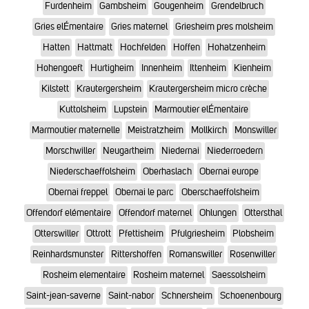
Furdenheim
Gambsheim
Gougenheim
Grendelbruch
Gries elÉmentaire
Gries maternel
Griesheim pres molsheim
Hatten
Hattmatt
Hochfelden
Hoffen
Hohatzenheim
Hohengoeft
Hurtigheim
Innenheim
Ittenheim
Kienheim
Kilstett
Krautergersheim
Krautergersheim micro crèche
Kuttolsheim
Lupstein
Marmoutier elÉmentaire
Marmoutier maternelle
Meistratzheim
Mollkirch
Monswiller
Morschwiller
Neugartheim
Niedernai
Niederroedern
Niederschaeffolsheim
Oberhaslach
Obernai europe
Obernai freppel
Obernai le parc
Oberschaeffolsheim
Offendorf elémentaire
Offendorf maternel
Ohlungen
Ottersthal
Otterswiller
Ottrott
Pfettisheim
Pfulgriesheim
Plobsheim
Reinhardsmunster
Rittershoffen
Romanswiller
Rosenwiller
Rosheim elementaire
Rosheim maternel
Saessolsheim
Saint-jean-saverne
Saint-nabor
Schnersheim
Schoenenbourg