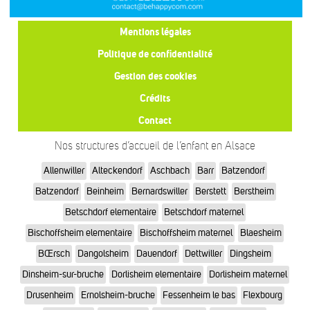
Mentions légales
Politique de confidentialité
Gestion des cookies
Crédits
Contact
Nos structures d’accueil de l’enfant en Alsace
Allenwiller
Alteckendorf
Aschbach
Barr
Batzendorf
Batzendorf
Beinheim
Bernardswiller
Berstett
Berstheim
Betschdorf elementaire
Betschdorf maternel
Bischoffsheim elementaire
Bischoffsheim maternel
Blaesheim
BŒrsch
Dangolsheim
Dauendorf
Dettwiller
Dingsheim
Dinsheim-sur-bruche
Dorlisheim elementaire
Dorlisheim maternel
Drusenheim
Ernolsheim-bruche
Fessenheim le bas
Flexbourg