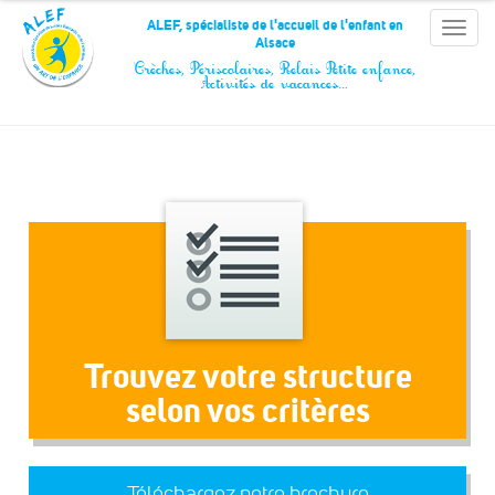
Panneau de gestion des cookies
ALEF, spécialiste de l'accueil de l'enfant en
Toggle
Alsace
naviga
Crèches, Périscolaires, Relais Petite enfance,
Activités de vacances…
Trouvez votre structure
selon vos critères
Téléchargez notre brochure