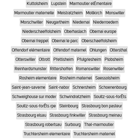
Kuttolsheim
Lupstein
Marmoutier elÉmentaire
Marmoutier maternelle
Meistratzheim
Mollkirch
Monswiller
Morschwiller
Neugartheim
Niedernai
Niederroedern
Niederschaeffolsheim
Oberhaslach
Obernai europe
Obernai freppel
Obernai le parc
Oberschaeffolsheim
Offendorf elémentaire
Offendorf maternel
Ohlungen
Ottersthal
Otterswiller
Ottrott
Pfettisheim
Pfulgriesheim
Plobsheim
Reinhardsmunster
Rittershoffen
Romanswiller
Rosenwiller
Rosheim elementaire
Rosheim maternel
Saessolsheim
Saint-jean-saverne
Saint-nabor
Schnersheim
Schoenenbourg
Schweighouse sur moder
Schwindratzheim
Soultz-sous-forÊts
Soultz-sous-forÊts rpe
Steinbourg
Strasbourg bon pasteur
Strasbourg elsau
Strasbourg finkwiller
Strasbourg meinau
Strasbourg robertsau
Surbourg
Thal-marmoutier
Truchtersheim elementaire
Truchtersheim maternel