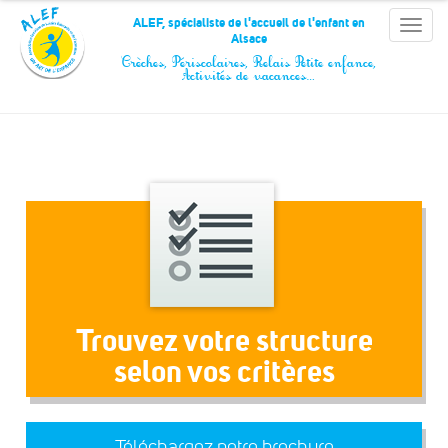
Panneau de gestion des cookies
ALEF, spécialiste de l'accueil de l'enfant en
Toggle
Alsace
naviga
Crèches, Périscolaires, Relais Petite enfance,
Activités de vacances…
Trouvez votre structure
selon vos critères
Téléchargez notre brochure