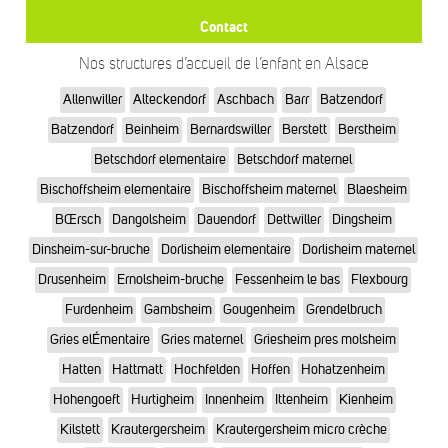
Contact
Nos structures d’accueil de l’enfant en Alsace
Allenwiller
Alteckendorf
Aschbach
Barr
Batzendorf
Batzendorf
Beinheim
Bernardswiller
Berstett
Berstheim
Betschdorf elementaire
Betschdorf maternel
Bischoffsheim elementaire
Bischoffsheim maternel
Blaesheim
BŒrsch
Dangolsheim
Dauendorf
Dettwiller
Dingsheim
Dinsheim-sur-bruche
Dorlisheim elementaire
Dorlisheim maternel
Drusenheim
Ernolsheim-bruche
Fessenheim le bas
Flexbourg
Furdenheim
Gambsheim
Gougenheim
Grendelbruch
Gries elÉmentaire
Gries maternel
Griesheim pres molsheim
Hatten
Hattmatt
Hochfelden
Hoffen
Hohatzenheim
Hohengoeft
Hurtigheim
Innenheim
Ittenheim
Kienheim
Kilstett
Krautergersheim
Krautergersheim micro crèche