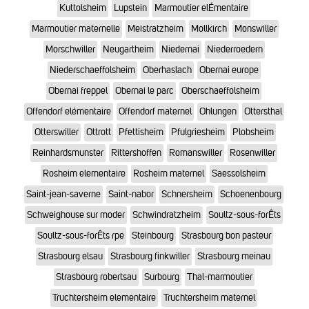
Kuttolsheim
Lupstein
Marmoutier elÉmentaire
Marmoutier maternelle
Meistratzheim
Mollkirch
Monswiller
Morschwiller
Neugartheim
Niedernai
Niederroedern
Niederschaeffolsheim
Oberhaslach
Obernai europe
Obernai freppel
Obernai le parc
Oberschaeffolsheim
Offendorf elémentaire
Offendorf maternel
Ohlungen
Ottersthal
Otterswiller
Ottrott
Pfettisheim
Pfulgriesheim
Plobsheim
Reinhardsmunster
Rittershoffen
Romanswiller
Rosenwiller
Rosheim elementaire
Rosheim maternel
Saessolsheim
Saint-jean-saverne
Saint-nabor
Schnersheim
Schoenenbourg
Schweighouse sur moder
Schwindratzheim
Soultz-sous-forÊts
Soultz-sous-forÊts rpe
Steinbourg
Strasbourg bon pasteur
Strasbourg elsau
Strasbourg finkwiller
Strasbourg meinau
Strasbourg robertsau
Surbourg
Thal-marmoutier
Truchtersheim elementaire
Truchtersheim maternel