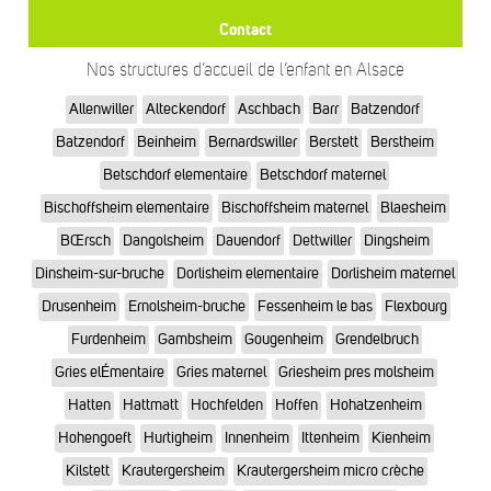
Contact
Nos structures d’accueil de l’enfant en Alsace
Allenwiller
Alteckendorf
Aschbach
Barr
Batzendorf
Batzendorf
Beinheim
Bernardswiller
Berstett
Berstheim
Betschdorf elementaire
Betschdorf maternel
Bischoffsheim elementaire
Bischoffsheim maternel
Blaesheim
BŒrsch
Dangolsheim
Dauendorf
Dettwiller
Dingsheim
Dinsheim-sur-bruche
Dorlisheim elementaire
Dorlisheim maternel
Drusenheim
Ernolsheim-bruche
Fessenheim le bas
Flexbourg
Furdenheim
Gambsheim
Gougenheim
Grendelbruch
Gries elÉmentaire
Gries maternel
Griesheim pres molsheim
Hatten
Hattmatt
Hochfelden
Hoffen
Hohatzenheim
Hohengoeft
Hurtigheim
Innenheim
Ittenheim
Kienheim
Kilstett
Krautergersheim
Krautergersheim micro crèche