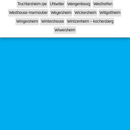
Truchtersheim rpe
Uhlwiller
Wangenbourg
Westhoffen
Westhouse-marmoutier
Weyersheim
Wickersheim
Willgottheim
Wingersheim
Wintershouse
Wintzenheim – kochersberg
Wiwersheim