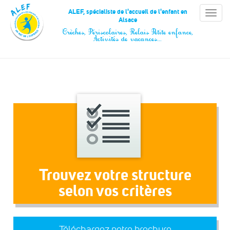
Panneau de gestion des cookies
ALEF, spécialiste de l'accueil de l'enfant en
Toggle
Alsace
naviga
Crèches, Périscolaires, Relais Petite enfance,
Activités de vacances…
Trouvez votre structure
selon vos critères
Téléchargez notre brochure