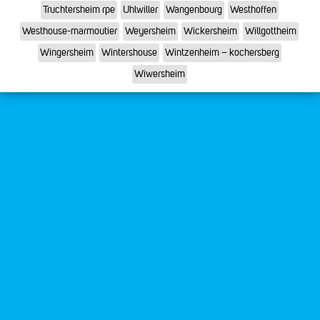
Truchtersheim rpe
Uhlwiller
Wangenbourg
Westhoffen
Westhouse-marmoutier
Weyersheim
Wickersheim
Willgottheim
Wingersheim
Wintershouse
Wintzenheim – kochersberg
Wiwersheim