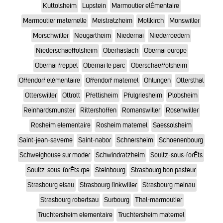
Kuttolsheim
Lupstein
Marmoutier elÉmentaire
Marmoutier maternelle
Meistratzheim
Mollkirch
Monswiller
Morschwiller
Neugartheim
Niedernai
Niederroedern
Niederschaeffolsheim
Oberhaslach
Obernai europe
Obernai freppel
Obernai le parc
Oberschaeffolsheim
Offendorf elémentaire
Offendorf maternel
Ohlungen
Ottersthal
Otterswiller
Ottrott
Pfettisheim
Pfulgriesheim
Plobsheim
Reinhardsmunster
Rittershoffen
Romanswiller
Rosenwiller
Rosheim elementaire
Rosheim maternel
Saessolsheim
Saint-jean-saverne
Saint-nabor
Schnersheim
Schoenenbourg
Schweighouse sur moder
Schwindratzheim
Soultz-sous-forÊts
Soultz-sous-forÊts rpe
Steinbourg
Strasbourg bon pasteur
Strasbourg elsau
Strasbourg finkwiller
Strasbourg meinau
Strasbourg robertsau
Surbourg
Thal-marmoutier
Truchtersheim elementaire
Truchtersheim maternel