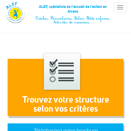
Panneau de gestion des cookies
ALEF, spécialiste de l'accueil de l'enfant en
Toggle
Alsace
naviga
Crèches, Périscolaires, Relais Petite enfance,
Activités de vacances…
Trouvez votre structure
selon vos critères
Téléchargez notre brochure