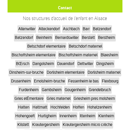
Contact
Nos structures d’accueil de l’enfant en Alsace
Allenwiller
Alteckendorf
Aschbach
Barr
Batzendorf
Batzendorf
Beinheim
Bernardswiller
Berstett
Berstheim
Betschdorf elementaire
Betschdorf maternel
Bischoffsheim elementaire
Bischoffsheim maternel
Blaesheim
BŒrsch
Dangolsheim
Dauendorf
Dettwiller
Dingsheim
Dinsheim-sur-bruche
Dorlisheim elementaire
Dorlisheim maternel
Drusenheim
Ernolsheim-bruche
Fessenheim le bas
Flexbourg
Furdenheim
Gambsheim
Gougenheim
Grendelbruch
Gries elÉmentaire
Gries maternel
Griesheim pres molsheim
Hatten
Hattmatt
Hochfelden
Hoffen
Hohatzenheim
Hohengoeft
Hurtigheim
Innenheim
Ittenheim
Kienheim
Kilstett
Krautergersheim
Krautergersheim micro crèche