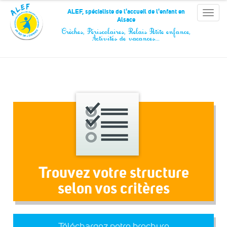
Panneau de gestion des cookies
ALEF, spécialiste de l'accueil de l'enfant en
Toggle
Alsace
naviga
Crèches, Périscolaires, Relais Petite enfance,
Activités de vacances…
Trouvez votre structure
selon vos critères
Téléchargez notre brochure