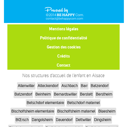
Mentions légales
Politique de confidentialité
Gestion des cookies
Crédits
Contact
Nos structures d’accueil de l’enfant en Alsace
Allenwiller
Alteckendorf
Aschbach
Barr
Batzendorf
Batzendorf
Beinheim
Bernardswiller
Berstett
Berstheim
Betschdorf elementaire
Betschdorf maternel
Bischoffsheim elementaire
Bischoffsheim maternel
Blaesheim
BŒrsch
Dangolsheim
Dauendorf
Dettwiller
Dingsheim