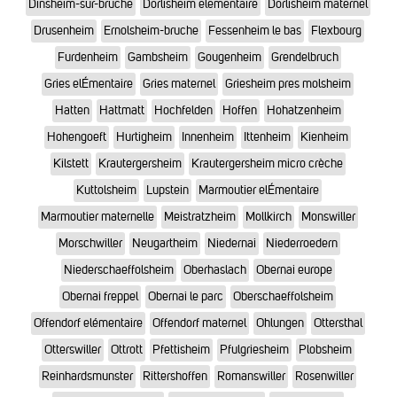
Dinsheim-sur-bruche
Dorlisheim elementaire
Dorlisheim maternel
Drusenheim
Ernolsheim-bruche
Fessenheim le bas
Flexbourg
Furdenheim
Gambsheim
Gougenheim
Grendelbruch
Gries elÉmentaire
Gries maternel
Griesheim pres molsheim
Hatten
Hattmatt
Hochfelden
Hoffen
Hohatzenheim
Hohengoeft
Hurtigheim
Innenheim
Ittenheim
Kienheim
Kilstett
Krautergersheim
Krautergersheim micro crèche
Kuttolsheim
Lupstein
Marmoutier elÉmentaire
Marmoutier maternelle
Meistratzheim
Mollkirch
Monswiller
Morschwiller
Neugartheim
Niedernai
Niederroedern
Niederschaeffolsheim
Oberhaslach
Obernai europe
Obernai freppel
Obernai le parc
Oberschaeffolsheim
Offendorf elémentaire
Offendorf maternel
Ohlungen
Ottersthal
Otterswiller
Ottrott
Pfettisheim
Pfulgriesheim
Plobsheim
Reinhardsmunster
Rittershoffen
Romanswiller
Rosenwiller