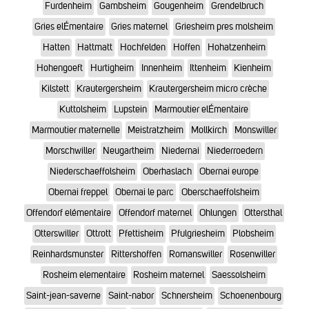
Furdenheim
Gambsheim
Gougenheim
Grendelbruch
Gries elÉmentaire
Gries maternel
Griesheim pres molsheim
Hatten
Hattmatt
Hochfelden
Hoffen
Hohatzenheim
Hohengoeft
Hurtigheim
Innenheim
Ittenheim
Kienheim
Kilstett
Krautergersheim
Krautergersheim micro crèche
Kuttolsheim
Lupstein
Marmoutier elÉmentaire
Marmoutier maternelle
Meistratzheim
Mollkirch
Monswiller
Morschwiller
Neugartheim
Niedernai
Niederroedern
Niederschaeffolsheim
Oberhaslach
Obernai europe
Obernai freppel
Obernai le parc
Oberschaeffolsheim
Offendorf elémentaire
Offendorf maternel
Ohlungen
Ottersthal
Otterswiller
Ottrott
Pfettisheim
Pfulgriesheim
Plobsheim
Reinhardsmunster
Rittershoffen
Romanswiller
Rosenwiller
Rosheim elementaire
Rosheim maternel
Saessolsheim
Saint-jean-saverne
Saint-nabor
Schnersheim
Schoenenbourg