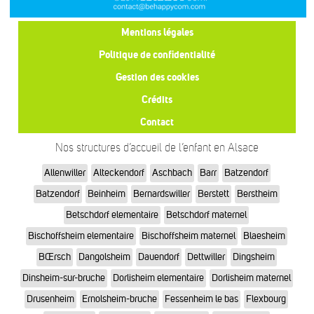
Mentions légales
Politique de confidentialité
Gestion des cookies
Crédits
Contact
Nos structures d’accueil de l’enfant en Alsace
Allenwiller
Alteckendorf
Aschbach
Barr
Batzendorf
Batzendorf
Beinheim
Bernardswiller
Berstett
Berstheim
Betschdorf elementaire
Betschdorf maternel
Bischoffsheim elementaire
Bischoffsheim maternel
Blaesheim
BŒrsch
Dangolsheim
Dauendorf
Dettwiller
Dingsheim
Dinsheim-sur-bruche
Dorlisheim elementaire
Dorlisheim maternel
Drusenheim
Ernolsheim-bruche
Fessenheim le bas
Flexbourg