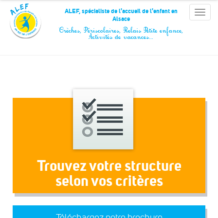
Panneau de gestion des cookies
ALEF, spécialiste de l'accueil de l'enfant en
Toggle
Alsace
naviga
Crèches, Périscolaires, Relais Petite enfance,
Activités de vacances…
Trouvez votre structure
selon vos critères
Téléchargez notre brochure