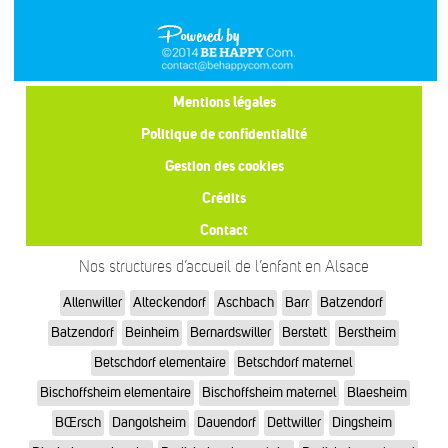
Mentions légales
Politique de confidentialité
Gestion des cookies
Crédits
Contact
Nos structures d’accueil de l’enfant en Alsace
Allenwiller
Alteckendorf
Aschbach
Barr
Batzendorf
Batzendorf
Beinheim
Bernardswiller
Berstett
Berstheim
Betschdorf elementaire
Betschdorf maternel
Bischoffsheim elementaire
Bischoffsheim maternel
Blaesheim
BŒrsch
Dangolsheim
Dauendorf
Dettwiller
Dingsheim