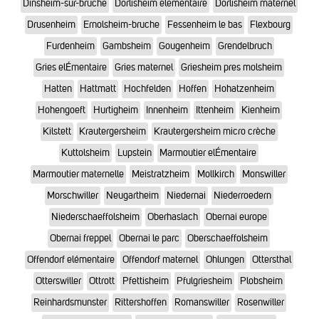
Dinsheim-sur-bruche
Dorlisheim elementaire
Dorlisheim maternel
Drusenheim
Ernolsheim-bruche
Fessenheim le bas
Flexbourg
Furdenheim
Gambsheim
Gougenheim
Grendelbruch
Gries elÉmentaire
Gries maternel
Griesheim pres molsheim
Hatten
Hattmatt
Hochfelden
Hoffen
Hohatzenheim
Hohengoeft
Hurtigheim
Innenheim
Ittenheim
Kienheim
Kilstett
Krautergersheim
Krautergersheim micro crèche
Kuttolsheim
Lupstein
Marmoutier elÉmentaire
Marmoutier maternelle
Meistratzheim
Mollkirch
Monswiller
Morschwiller
Neugartheim
Niedernai
Niederroedern
Niederschaeffolsheim
Oberhaslach
Obernai europe
Obernai freppel
Obernai le parc
Oberschaeffolsheim
Offendorf elémentaire
Offendorf maternel
Ohlungen
Ottersthal
Otterswiller
Ottrott
Pfettisheim
Pfulgriesheim
Plobsheim
Reinhardsmunster
Rittershoffen
Romanswiller
Rosenwiller