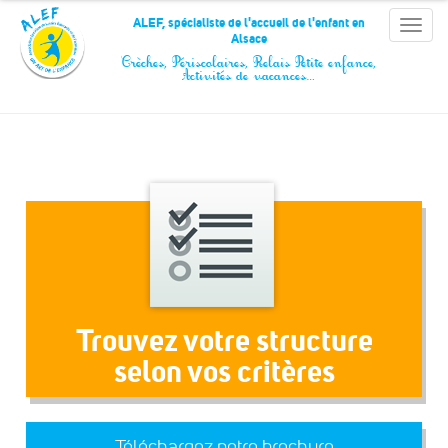
Panneau de gestion des cookies
ALEF, spécialiste de l'accueil de l'enfant en
Toggle
Alsace
naviga
Crèches, Périscolaires, Relais Petite enfance,
Activités de vacances…
Trouvez votre structure
selon vos critères
Téléchargez notre brochure