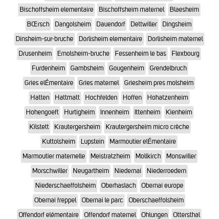
Bischoffsheim elementaire
Bischoffsheim maternel
Blaesheim
BŒrsch
Dangolsheim
Dauendorf
Dettwiller
Dingsheim
Dinsheim-sur-bruche
Dorlisheim elementaire
Dorlisheim maternel
Drusenheim
Ernolsheim-bruche
Fessenheim le bas
Flexbourg
Furdenheim
Gambsheim
Gougenheim
Grendelbruch
Gries elÉmentaire
Gries maternel
Griesheim pres molsheim
Hatten
Hattmatt
Hochfelden
Hoffen
Hohatzenheim
Hohengoeft
Hurtigheim
Innenheim
Ittenheim
Kienheim
Kilstett
Krautergersheim
Krautergersheim micro crèche
Kuttolsheim
Lupstein
Marmoutier elÉmentaire
Marmoutier maternelle
Meistratzheim
Mollkirch
Monswiller
Morschwiller
Neugartheim
Niedernai
Niederroedern
Niederschaeffolsheim
Oberhaslach
Obernai europe
Obernai freppel
Obernai le parc
Oberschaeffolsheim
Offendorf elémentaire
Offendorf maternel
Ohlungen
Ottersthal