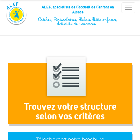
Panneau de gestion des cookies
ALEF, spécialiste de l'accueil de l'enfant en
Toggle
Alsace
naviga
Crèches, Périscolaires, Relais Petite enfance,
Activités de vacances…
Trouvez votre structure
selon vos critères
Téléchargez notre brochure