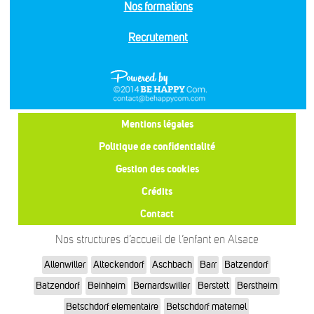
Nos formations
Recrutement
Mentions légales
Politique de confidentialité
Gestion des cookies
Crédits
Contact
Nos structures d’accueil de l’enfant en Alsace
Allenwiller
Alteckendorf
Aschbach
Barr
Batzendorf
Batzendorf
Beinheim
Bernardswiller
Berstett
Berstheim
Betschdorf elementaire
Betschdorf maternel