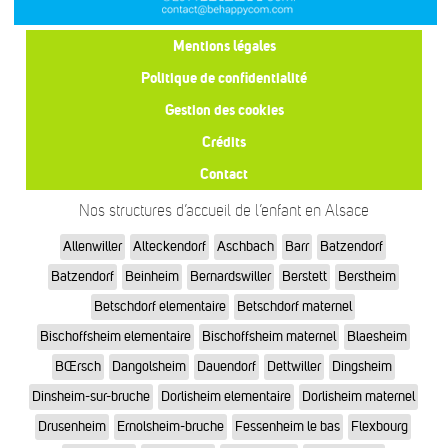
Mentions légales
Politique de confidentialité
Gestion des cookies
Crédits
Contact
Nos structures d’accueil de l’enfant en Alsace
Allenwiller
Alteckendorf
Aschbach
Barr
Batzendorf
Batzendorf
Beinheim
Bernardswiller
Berstett
Berstheim
Betschdorf elementaire
Betschdorf maternel
Bischoffsheim elementaire
Bischoffsheim maternel
Blaesheim
BŒrsch
Dangolsheim
Dauendorf
Dettwiller
Dingsheim
Dinsheim-sur-bruche
Dorlisheim elementaire
Dorlisheim maternel
Drusenheim
Ernolsheim-bruche
Fessenheim le bas
Flexbourg