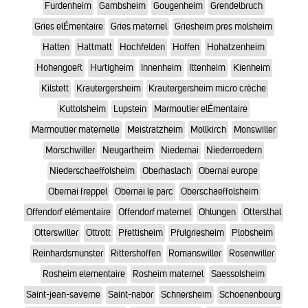
Furdenheim
Gambsheim
Gougenheim
Grendelbruch
Gries elÉmentaire
Gries maternel
Griesheim pres molsheim
Hatten
Hattmatt
Hochfelden
Hoffen
Hohatzenheim
Hohengoeft
Hurtigheim
Innenheim
Ittenheim
Kienheim
Kilstett
Krautergersheim
Krautergersheim micro crèche
Kuttolsheim
Lupstein
Marmoutier elÉmentaire
Marmoutier maternelle
Meistratzheim
Mollkirch
Monswiller
Morschwiller
Neugartheim
Niedernai
Niederroedern
Niederschaeffolsheim
Oberhaslach
Obernai europe
Obernai freppel
Obernai le parc
Oberschaeffolsheim
Offendorf elémentaire
Offendorf maternel
Ohlungen
Ottersthal
Otterswiller
Ottrott
Pfettisheim
Pfulgriesheim
Plobsheim
Reinhardsmunster
Rittershoffen
Romanswiller
Rosenwiller
Rosheim elementaire
Rosheim maternel
Saessolsheim
Saint-jean-saverne
Saint-nabor
Schnersheim
Schoenenbourg