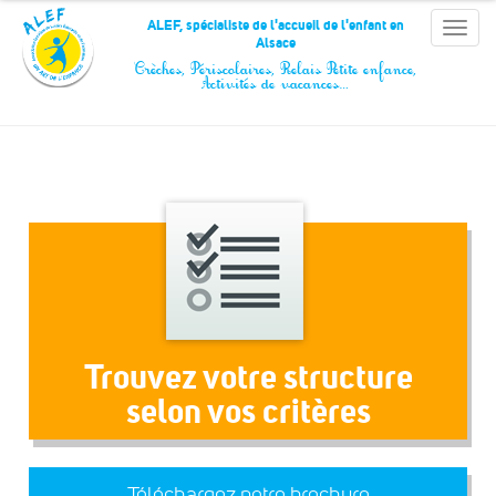
Panneau de gestion des cookies
ALEF, spécialiste de l'accueil de l'enfant en
Toggle
Alsace
naviga
Crèches, Périscolaires, Relais Petite enfance,
Activités de vacances…
Trouvez votre structure
selon vos critères
Téléchargez notre brochure