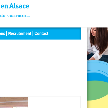
t en Alsace
és de vacances…
ons
Recrutement
Contact