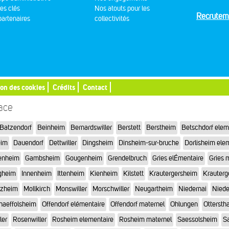
res clés
Nos atouts pour les
Recrutem
artenaires
collectivités
ion des cookies
Crédits
Contact
sace
Batzendorf
Beinheim
Bernardswiller
Berstett
Berstheim
Betschdorf elem
eim
Dauendorf
Dettwiller
Dingsheim
Dinsheim-sur-bruche
Dorlisheim ele
enheim
Gambsheim
Gougenheim
Grendelbruch
Gries elÉmentaire
Gries 
gheim
Innenheim
Ittenheim
Kienheim
Kilstett
Krautergersheim
Krauterg
tzheim
Mollkirch
Monswiller
Morschwiller
Neugartheim
Niedernai
Niede
haeffolsheim
Offendorf elémentaire
Offendorf maternel
Ohlungen
Otterstha
ler
Rosenwiller
Rosheim elementaire
Rosheim maternel
Saessolsheim
Sa