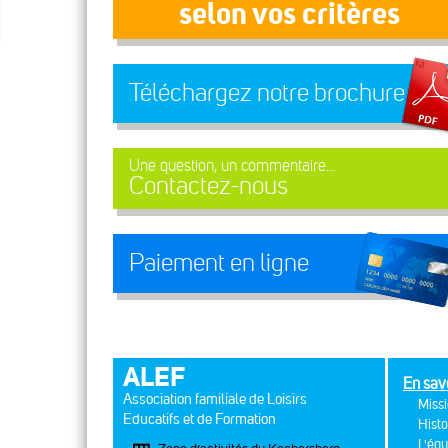
selon vos critères
Téléchargez notre brochure
Une question, un commentaire...
Contactez-nous
Paiement en ligne
ALEF
En sav
Association familiale de Loisirs
Missi
Educatifs et de Formation
Histo
L'équ