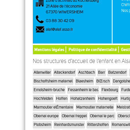
Zone d’activités du Kochersberg
Chiff
21 Allée de l’économie
Nos p
67370 WIWERSHEIM
03 88 30 42 09
alef@alef.asso.fr
Mentions légales
Politique de confidentialité
Gest
Nos structures d’accueil de l’enfant en Al
Allenwiller
Alteckendorf
Aschbach
Barr
Batzendorf
Bischoffsheim maternel
Blaesheim
BŒrsch
Dangolsh
Ernolsheim-bruche
Fessenheim le bas
Flexbourg
Furd
Hochfelden
Hoffen
Hohatzenheim
Hohengoeft
Hurti
Marmoutier elÉmentaire
Marmoutier maternelle
Meistra
Obernai europe
Obernai freppel
Obernai le parc
Obersc
Plobsheim
Reinhardsmunster
Rittershoffen
Romanswil