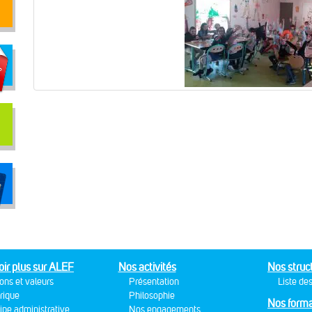
oir plus sur ALEF
Nos activités
Nos struc
ons et valeurs
Présentation
Liste des
rique
Philosophie
Nos forma
ipe administrative
Nos engagements