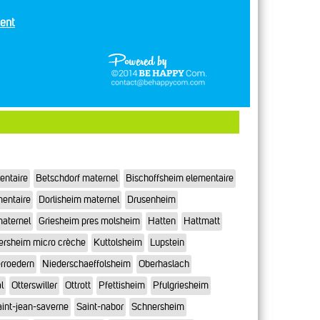
ent
entaire
Betschdorf maternel
Bischoffsheim elementaire
mentaire
Dorlisheim maternel
Drusenheim
maternel
Griesheim pres molsheim
Hatten
Hattmatt
ersheim micro crèche
Kuttolsheim
Lupstein
rroedern
Niederschaeffolsheim
Oberhaslach
l
Otterswiller
Ottrott
Pfettisheim
Pfulgriesheim
int-jean-saverne
Saint-nabor
Schnersheim