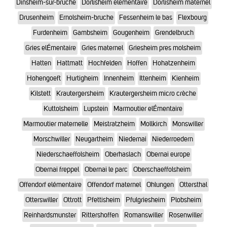
Dinsheim-sur-bruche
Dorlisheim elementaire
Dorlisheim maternel
Drusenheim
Ernolsheim-bruche
Fessenheim le bas
Flexbourg
Furdenheim
Gambsheim
Gougenheim
Grendelbruch
Gries elÉmentaire
Gries maternel
Griesheim pres molsheim
Hatten
Hattmatt
Hochfelden
Hoffen
Hohatzenheim
Hohengoeft
Hurtigheim
Innenheim
Ittenheim
Kienheim
Kilstett
Krautergersheim
Krautergersheim micro crèche
Kuttolsheim
Lupstein
Marmoutier elÉmentaire
Marmoutier maternelle
Meistratzheim
Mollkirch
Monswiller
Morschwiller
Neugartheim
Niedernai
Niederroedern
Niederschaeffolsheim
Oberhaslach
Obernai europe
Obernai freppel
Obernai le parc
Oberschaeffolsheim
Offendorf elémentaire
Offendorf maternel
Ohlungen
Ottersthal
Otterswiller
Ottrott
Pfettisheim
Pfulgriesheim
Plobsheim
Reinhardsmunster
Rittershoffen
Romanswiller
Rosenwiller