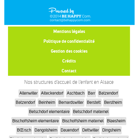
Mentions légales
Politique de confidentialité
Gestion des cookies
Crédits
Contact
Nos structures d’accueil de l’enfant en Alsace
Allenwiller
Alteckendorf
Aschbach
Barr
Batzendorf
Batzendorf
Beinheim
Bernardswiller
Berstett
Berstheim
Betschdorf elementaire
Betschdorf maternel
Bischoffsheim elementaire
Bischoffsheim maternel
Blaesheim
BŒrsch
Dangolsheim
Dauendorf
Dettwiller
Dingsheim