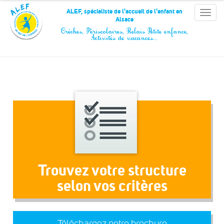
Panneau de gestion des cookies
ALEF, spécialiste de l'accueil de l'enfant en
Toggle
Alsace
naviga
Crèches, Périscolaires, Relais Petite enfance,
Activités de vacances…
Trouvez votre structure
selon vos critères
Téléchargez notre brochure