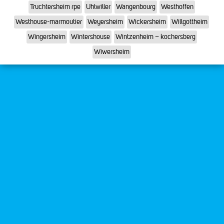
Truchtersheim rpe
Uhlwiller
Wangenbourg
Westhoffen
Westhouse-marmoutier
Weyersheim
Wickersheim
Willgottheim
Wingersheim
Wintershouse
Wintzenheim – kochersberg
Wiwersheim