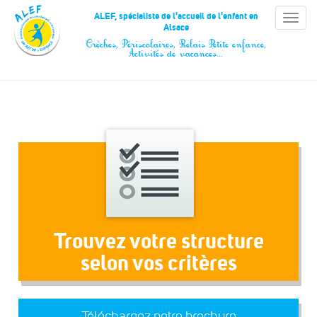
Panneau de gestion des cookies
ALEF, spécialiste de l'accueil de l'enfant en
Toggle
Alsace
naviga
Crèches, Périscolaires, Relais Petite enfance,
Activités de vacances…
Trouvez votre structure
selon vos critères
Téléchargez notre brochure