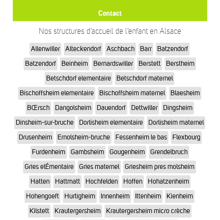
Contact
Nos structures d’accueil de l’enfant en Alsace
Allenwiller
Alteckendorf
Aschbach
Barr
Batzendorf
Batzendorf
Beinheim
Bernardswiller
Berstett
Berstheim
Betschdorf elementaire
Betschdorf maternel
Bischoffsheim elementaire
Bischoffsheim maternel
Blaesheim
BŒrsch
Dangolsheim
Dauendorf
Dettwiller
Dingsheim
Dinsheim-sur-bruche
Dorlisheim elementaire
Dorlisheim maternel
Drusenheim
Ernolsheim-bruche
Fessenheim le bas
Flexbourg
Furdenheim
Gambsheim
Gougenheim
Grendelbruch
Gries elÉmentaire
Gries maternel
Griesheim pres molsheim
Hatten
Hattmatt
Hochfelden
Hoffen
Hohatzenheim
Hohengoeft
Hurtigheim
Innenheim
Ittenheim
Kienheim
Kilstett
Krautergersheim
Krautergersheim micro crèche