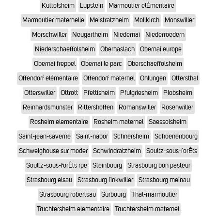
Kuttolsheim
Lupstein
Marmoutier elÉmentaire
Marmoutier maternelle
Meistratzheim
Mollkirch
Monswiller
Morschwiller
Neugartheim
Niedernai
Niederroedern
Niederschaeffolsheim
Oberhaslach
Obernai europe
Obernai freppel
Obernai le parc
Oberschaeffolsheim
Offendorf elémentaire
Offendorf maternel
Ohlungen
Ottersthal
Otterswiller
Ottrott
Pfettisheim
Pfulgriesheim
Plobsheim
Reinhardsmunster
Rittershoffen
Romanswiller
Rosenwiller
Rosheim elementaire
Rosheim maternel
Saessolsheim
Saint-jean-saverne
Saint-nabor
Schnersheim
Schoenenbourg
Schweighouse sur moder
Schwindratzheim
Soultz-sous-forÊts
Soultz-sous-forÊts rpe
Steinbourg
Strasbourg bon pasteur
Strasbourg elsau
Strasbourg finkwiller
Strasbourg meinau
Strasbourg robertsau
Surbourg
Thal-marmoutier
Truchtersheim elementaire
Truchtersheim maternel