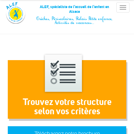
Panneau de gestion des cookies
ALEF, spécialiste de l'accueil de l'enfant en
Toggle
Alsace
naviga
Crèches, Périscolaires, Relais Petite enfance,
Activités de vacances…
Trouvez votre structure
selon vos critères
Téléchargez notre brochure