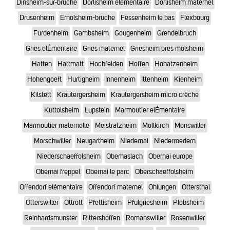
Dinsheim-sur-bruche
Dorlisheim elementaire
Dorlisheim maternel
Drusenheim
Ernolsheim-bruche
Fessenheim le bas
Flexbourg
Furdenheim
Gambsheim
Gougenheim
Grendelbruch
Gries elÉmentaire
Gries maternel
Griesheim pres molsheim
Hatten
Hattmatt
Hochfelden
Hoffen
Hohatzenheim
Hohengoeft
Hurtigheim
Innenheim
Ittenheim
Kienheim
Kilstett
Krautergersheim
Krautergersheim micro crèche
Kuttolsheim
Lupstein
Marmoutier elÉmentaire
Marmoutier maternelle
Meistratzheim
Mollkirch
Monswiller
Morschwiller
Neugartheim
Niedernai
Niederroedern
Niederschaeffolsheim
Oberhaslach
Obernai europe
Obernai freppel
Obernai le parc
Oberschaeffolsheim
Offendorf elémentaire
Offendorf maternel
Ohlungen
Ottersthal
Otterswiller
Ottrott
Pfettisheim
Pfulgriesheim
Plobsheim
Reinhardsmunster
Rittershoffen
Romanswiller
Rosenwiller