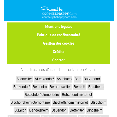
Mentions légales
Politique de confidentialité
Gestion des cookies
Crédits
Contact
Nos structures d’accueil de l’enfant en Alsace
Allenwiller
Alteckendorf
Aschbach
Barr
Batzendorf
Batzendorf
Beinheim
Bernardswiller
Berstett
Berstheim
Betschdorf elementaire
Betschdorf maternel
Bischoffsheim elementaire
Bischoffsheim maternel
Blaesheim
BŒrsch
Dangolsheim
Dauendorf
Dettwiller
Dingsheim