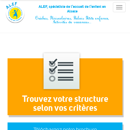
Panneau de gestion des cookies
ALEF, spécialiste de l'accueil de l'enfant en
Toggle
Alsace
naviga
Crèches, Périscolaires, Relais Petite enfance,
Activités de vacances…
Trouvez votre structure
selon vos critères
Téléchargez notre brochure