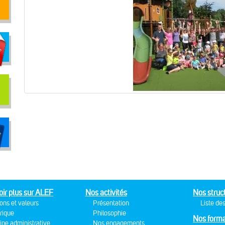
oir plus sur ALEF
Nos activités
Nos struc
ons et valeurs
Présentation
Liste des
rique
Philosophie
Nos forma
ipe administrative
Nos engagements