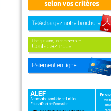
selon vos critères
Téléchargez notre brochure
Une question, un commentaire...
Contactez-nous
Paiement en ligne
ALEF
En sav
Association familiale de Loisirs
Missi
Educatifs et de Formation
Histo
L'équ