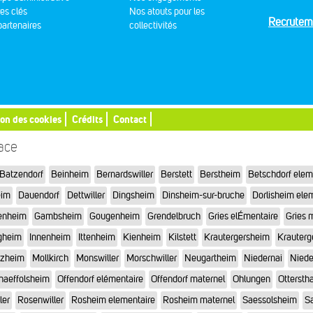
res clés
Nos atouts pour les
Recrutem
artenaires
collectivités
ion des cookies
Crédits
Contact
sace
Batzendorf
Beinheim
Bernardswiller
Berstett
Berstheim
Betschdorf elem
eim
Dauendorf
Dettwiller
Dingsheim
Dinsheim-sur-bruche
Dorlisheim ele
enheim
Gambsheim
Gougenheim
Grendelbruch
Gries elÉmentaire
Gries 
gheim
Innenheim
Ittenheim
Kienheim
Kilstett
Krautergersheim
Krauterg
tzheim
Mollkirch
Monswiller
Morschwiller
Neugartheim
Niedernai
Niede
haeffolsheim
Offendorf elémentaire
Offendorf maternel
Ohlungen
Otterstha
ler
Rosenwiller
Rosheim elementaire
Rosheim maternel
Saessolsheim
Sa