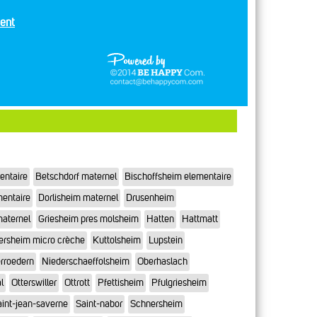
ent
entaire
Betschdorf maternel
Bischoffsheim elementaire
mentaire
Dorlisheim maternel
Drusenheim
maternel
Griesheim pres molsheim
Hatten
Hattmatt
ersheim micro crèche
Kuttolsheim
Lupstein
rroedern
Niederschaeffolsheim
Oberhaslach
l
Otterswiller
Ottrott
Pfettisheim
Pfulgriesheim
int-jean-saverne
Saint-nabor
Schnersheim