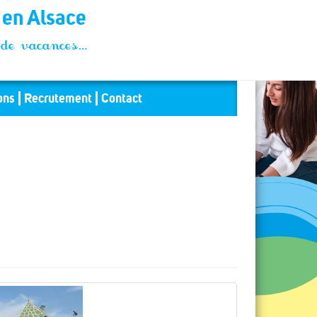
t en Alsace
és de vacances…
ons
Recrutement
Contact