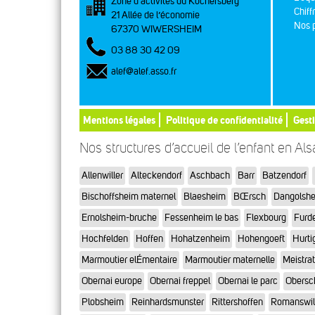
Zone d’activités du Kochersberg
Chiff
21 Allée de l’économie
Nos p
67370 WIWERSHEIM
03 88 30 42 09
alef@alef.asso.fr
Mentions légales
Politique de confidentialité
Gest
Nos structures d’accueil de l’enfant en Al
Allenwiller
Alteckendorf
Aschbach
Barr
Batzendorf
Bischoffsheim maternel
Blaesheim
BŒrsch
Dangolsh
Ernolsheim-bruche
Fessenheim le bas
Flexbourg
Furd
Hochfelden
Hoffen
Hohatzenheim
Hohengoeft
Hurti
Marmoutier elÉmentaire
Marmoutier maternelle
Meistra
Obernai europe
Obernai freppel
Obernai le parc
Obersc
Plobsheim
Reinhardsmunster
Rittershoffen
Romanswil