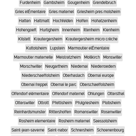
Furdenheim
Gambsheim
Gougenheim
Grendelbruch
Gries elÉmentaire
Gries maternel
Griesheim pres molsheim
Hatten
Hattmatt
Hochfelden
Hoffen
Hohatzenheim
Hohengoeft
Hurtigheim
Innenheim
Ittenheim
Kienheim
Kilstett
Krautergersheim
Krautergersheim micro crèche
Kuttolsheim
Lupstein
Marmoutier elÉmentaire
Marmoutier maternelle
Meistratzheim
Mollkirch
Monswiller
Morschwiller
Neugartheim
Niedernai
Niederroedern
Niederschaeffolsheim
Oberhaslach
Obernai europe
Obernai freppel
Obernai le parc
Oberschaeffolsheim
Offendorf elémentaire
Offendorf maternel
Ohlungen
Ottersthal
Otterswiller
Ottrott
Pfettisheim
Pfulgriesheim
Plobsheim
Reinhardsmunster
Rittershoffen
Romanswiller
Rosenwiller
Rosheim elementaire
Rosheim maternel
Saessolsheim
Saint-jean-saverne
Saint-nabor
Schnersheim
Schoenenbourg