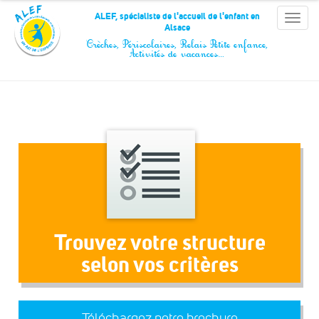
Panneau de gestion des cookies
ALEF, spécialiste de l'accueil de l'enfant en
Toggle
Alsace
naviga
Crèches, Périscolaires, Relais Petite enfance,
Activités de vacances…
Trouvez votre structure
selon vos critères
Téléchargez notre brochure