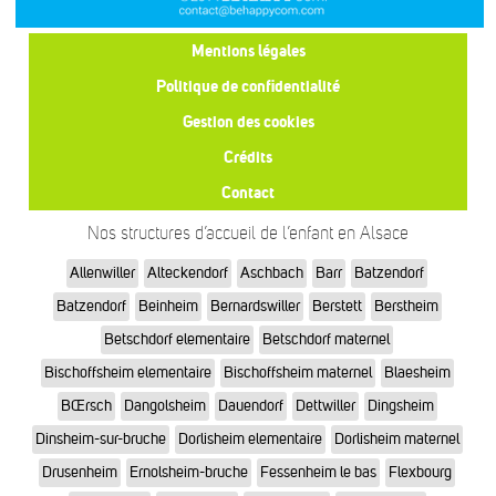
Mentions légales
Politique de confidentialité
Gestion des cookies
Crédits
Contact
Nos structures d’accueil de l’enfant en Alsace
Allenwiller
Alteckendorf
Aschbach
Barr
Batzendorf
Batzendorf
Beinheim
Bernardswiller
Berstett
Berstheim
Betschdorf elementaire
Betschdorf maternel
Bischoffsheim elementaire
Bischoffsheim maternel
Blaesheim
BŒrsch
Dangolsheim
Dauendorf
Dettwiller
Dingsheim
Dinsheim-sur-bruche
Dorlisheim elementaire
Dorlisheim maternel
Drusenheim
Ernolsheim-bruche
Fessenheim le bas
Flexbourg